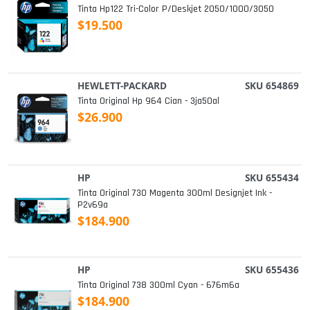
Tinta Hp122 Tri-Color P/deskjet 2050/1000/3050
$19.500
HEWLETT-PACKARD
SKU 654869
Tinta Original Hp 964 Cian - 3ja50al
$26.900
HP
SKU 655434
Tinta Original 730 Magenta 300ml Designjet Ink -
P2v69a
$184.900
HP
SKU 655436
Tinta Original 738 300ml Cyan - 676m6a
$184.900