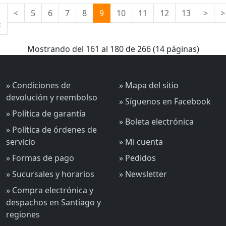
|
<
5
6
7
8
9
10
11
12
13
>
>
<
Mostrando del 161 al 180 de 266 (14 páginas)
» Condiciones de
» Mapa del sitio
devolución y reembolso
» Síguenos en Facebook
» Política de garantía
» Boleta electrónica
» Política de órdenes de
servicio
» Mi cuenta
» Formas de pago
» Pedidos
» Sucursales y horarios
» Newsletter
» Compra electrónica y
despachos en Santiago y
regiones