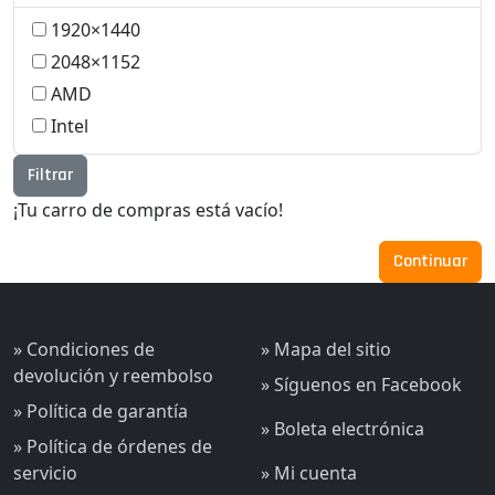
1920×1440
2048×1152
AMD
Intel
Filtrar
¡Tu carro de compras está vacío!
Continuar
» Condiciones de
» Mapa del sitio
devolución y reembolso
» Síguenos en Facebook
» Política de garantía
» Boleta electrónica
» Política de órdenes de
servicio
» Mi cuenta