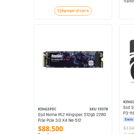
Transf
Agregar al carro
KING
Ssd S
KINGSPEC
SKU 19378
P3-1t
Ssd Nvme M.2 Kingspec 512gb 2280
Envío
Pcie Pcie 3.0 X4 Ne-512
$88.500
$134