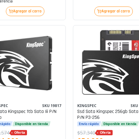
erencia
Agregar al carro
Agregar al carro
SPEC
SKU 19817
KINGSPEC
SKU
ata Kingspec 1tb Sata Iii P/n
Ssd Sata Kingspec 256gb Sata I
b
P/n P3-256
 rápido
Disponible en tienda
Envío rápido
Disponible en tienda
.574
$57.340
Oferta
Oferta