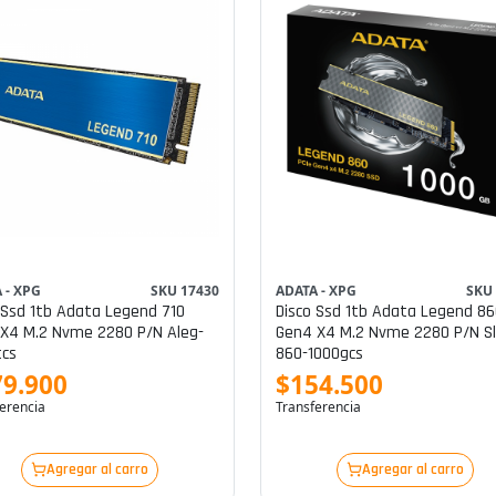
 - XPG
SKU 17430
ADATA - XPG
SKU
 Ssd 1tb Adata Legend 710
Disco Ssd 1tb Adata Legend 86
X4 M.2 Nvme 2280 P/n Aleg-
Gen4 X4 M.2 Nvme 2280 P/n Sl
tcs
860-1000gcs
79.900
$154.500
erencia
Transferencia
Agregar al carro
Agregar al carro