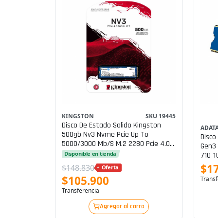
KINGSTON
SKU 19445
Disco De Estado Solido Kingston
ADATA
500gb Nv3 Nvme Pcie Up To
Disco
5000/3000 Mb/s M.2 2280 Pcie 4.0
Gen3 
X4 (nvme) P/n Snv3s/500g
Disponible en tienda
710-1
$1
$148.830
Oferta
$105.900
Transf
Transferencia
Agregar al carro