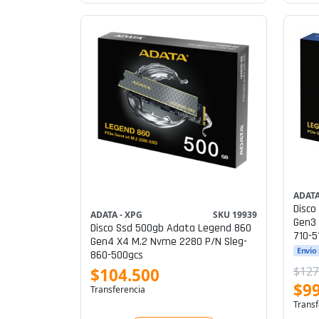
ADATA
Disco
ADATA - XPG
SKU 19939
Gen3 
Disco Ssd 500gb Adata Legend 860
710-5
Gen4 X4 M.2 Nvme 2280 P/n Sleg-
Envío
860-500gcs
$127
$104.500
$99
Transferencia
Transf