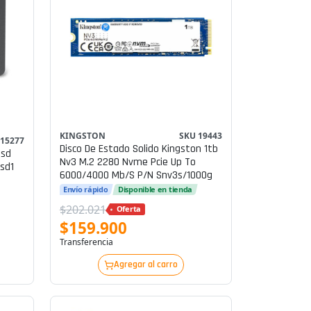
KINGSTON
SKU 19443
 15277
Disco De Estado Solido Kingston 1tb
Ssd
Nv3 M.2 2280 Nvme Pcie Up To
sd1
6000/4000 Mb/s P/n Snv3s/1000g
Envío rápido
Disponible en tienda
$202.021
Oferta
$159.900
Transferencia
Agregar al carro