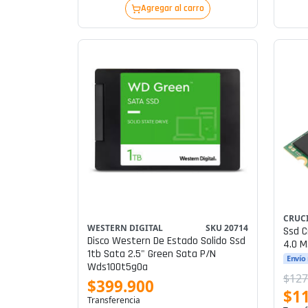
Agregar al carro
CRUC
WESTERN DIGITAL
SKU 20714
Ssd Crucial
Disco Western De Estado Solido Ssd
4.0 M
1tb Sata 2.5" Green Sata P/n
Envío
Wds100t5g0a
$127
$399.900
$1
Transferencia