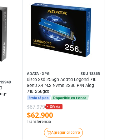
ADATA - XPG
SKU 18865
Disco Ssd 256gb Adata Legend 710
 19940
Gen3 X4 M.2 Nvme 2280 P/n Aleg-
0
710-256gcs
eg-
Envío rápido
Disponible en tienda
$67.979
Oferta
$62.900
Transferencia
Agregar al carro