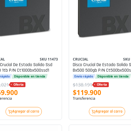
IAL
SKU 11473
CRUCIAL
SKU
 Crucial De Estado Solido Ssd
Disco Crucial De Estado Solido 
 1tb P/n Ct1000bx500ssd1
Bx500 500gb P/n Ct500bx500s
 rápido
Disponible en tienda
Envío rápido
Disponible en tienda
.021
$138.191
Oferta
Oferta
69.900
$119.900
erencia
Transferencia
Agregar al carro
Agregar al carro