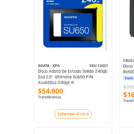
CRUC
Disco
ADATA - XPG
SKU 12431
Disco Adata De Estado Solido 240gb
Bx500
Ssd 2.5" Ultimate Su650 P/n
Envío
Asu650ss-240gt-R
$202
$54.900
$1
Transferencia
Transf
Agregar al carro