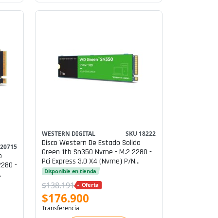
WESTERN DIGITAL
SKU 18222
Disco Western De Estado Solido
 20715
Green 1tb Sn350 Nvme - M.2 2280 -
o
Pci Express 3.0 X4 (nvme) P/n
2280 -
Wds100t2g0c
Disponible en tienda
$138.191
Oferta
$176.900
Transferencia