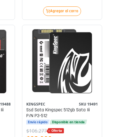
Agregar al carro
 19488
KINGSPEC
SKU 19491
ii
Ssd Sata Kingspec 512gb Sata Iii
P/n P3-512
Envío rápido
Disponible en tienda
$106.277
Oferta