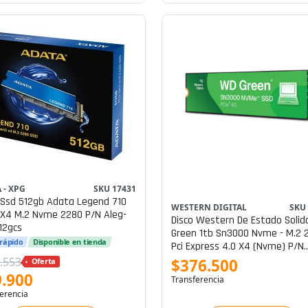
 - XPG
SKU 17431
 Ssd 512gb Adata Legend 710
WESTERN DIGITAL
SKU
X4 M.2 Nvme 2280 P/n Aleg-
Disco Western De Estado Solid
12gcs
Green 1tb Sn3000 Nvme - M.2 
 rápido
Disponible en tienda
Pci Express 4.0 X4 (nvme) P/n
Wds100t4g0e
.553
$376.500
Oferta
.900
Transferencia
erencia