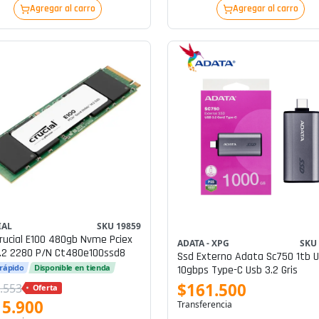
Agregar al carro
Agregar al carro
IAL
SKU 19859
 E100 480gb Nvme Pciex
ADATA - XPG
SKU
.2 2280 P/n Ct480e100ssd8
Ssd Externo Adata Sc750 1tb 
 rápido
Disponible en tienda
10gbps Type-C Usb 3.2 Gris
$161.500
.553
Oferta
15.900
Transferencia