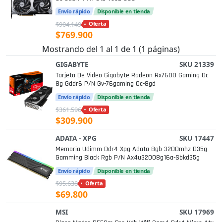
Envío rápido
Disponible en tienda
$904.149
Oferta
$769.900
Mostrando del 1 al 1 de 1 (1 páginas)
GIGABYTE
SKU 21339
Tarjeta De Video Gigabyte Radeon Rx7600 Gaming Oc
8g Gddr6 P/n Gv-76gaming Oc-8gd
Envío rápido
Disponible en tienda
$361.596
Oferta
$309.900
ADATA - XPG
SKU 17447
Memoria Udimm Ddr4 Xpg Adata 8gb 3200mhz D35g
Gamming Black Rgb P/n Ax4u32008g16a-Sbkd35g
Envío rápido
Disponible en tienda
$95.638
Oferta
$69.800
MSI
SKU 17969