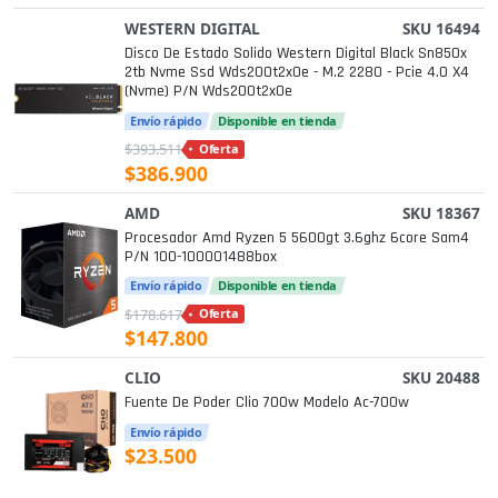
WESTERN DIGITAL
SKU 16494
Disco De Estado Solido Western Digital Black Sn850x
2tb Nvme Ssd Wds200t2x0e - M.2 2280 - Pcie 4.0 X4
(nvme) P/n Wds200t2x0e
Envío rápido
Disponible en tienda
$393.511
Oferta
$386.900
AMD
SKU 18367
Procesador Amd Ryzen 5 5600gt 3.6ghz 6core Sam4
P/n 100-100001488box
Envío rápido
Disponible en tienda
$178.617
Oferta
$147.800
CLIO
SKU 20488
Fuente De Poder Clio 700w Modelo Ac-700w
Envío rápido
$23.500