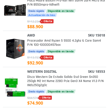
Placa Madre B550m Pro-Vdh Wifi Sam4 Ddr4 Micro Atx
P/n B550mpro-Vdhwifi
Envío rápido
Disponible en tienda
Actualización de bios
$112.234
Oferta
$88.900
AMD
SKU 15018
Procesador Amd Ryzen 5 5500 4.2ghz 6 Core Sam4
P/n 100-100000457box
Envío rápido
Disponible en tienda
$113.723
Oferta
$92.900
WESTERN DIGITAL
SKU 18553
Disco Western De Estado Solido Ssd Green Sn350
250gb M2 Int Nvme 2280 Pcie Gen3 X4 Nvme V1.3 P/n
Wds250g2g0c
Envío rápido
Disponible en tienda
$84.574
Oferta
$74.900