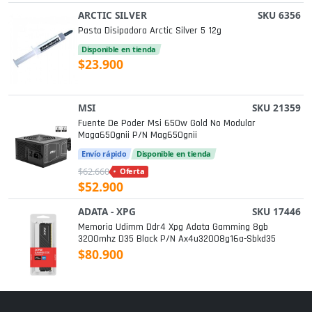
ARCTIC SILVER
SKU 6356
Pasta Disipadora Arctic Silver 5 12g
Disponible en tienda
$23.900
MSI
SKU 21359
Fuente De Poder Msi 650w Gold No Modular
Maga650gnii P/n Mag650gnii
Envío rápido
Disponible en tienda
$62.660
Oferta
$52.900
ADATA - XPG
SKU 17446
Memoria Udimm Ddr4 Xpg Adata Gamming 8gb
3200mhz D35 Black P/n Ax4u32008g16a-Sbkd35
$80.900