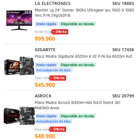
LG ELECTRONICS
SKU 18883
Monitor Lg 24" Gamer 180hz Ultragear Ips 1920 X 1080
1ms P/n 24gs60f-B
Envío rápido
Disponible en tienda
$146.596
Oferta
$99.900
GIGABYTE
SKU 17436
Placa Madre Gigabyte A520m K V2 P/n Ga-A520m Kv2
Envío rápido
Disponible en tienda
Actualización de bios
$80.745
Oferta
$45.900
ASROCK
SKU 20799
Placa Madre Asrock B450m-Hdv R4.0 Sam4 90-
Mxb9n0-Aoua
Envío rápido
Disponible en tienda
Actualización de bios
$64.362
Oferta
$49.900