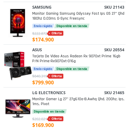
SAMSUNG
SKU 21143
Monitor Gaming Samsung Odyssey Fast Ips G5 27" Qhd
180hz 0.03ms G-Sync Freesync
Envío rápido
Disponible en tienda
$222.872
Oferta
$174.900
ASUS
SKU 20554
Tarjeta De Video Asus Radeon Rx 9070xt Prime 16gb
P/n Prime-Rx9070xt-O16g
Envío rápido
Disponible en tienda
$840.319
Oferta
$799.900
LG ELECTRONICS
SKU 21465
Monitor Gamer Lg 27" 27g610a-B.awhq Qhd, 200hz, Ips,
1ms, Pivot
Disponible en tienda
$202.021
Oferta
$169.900