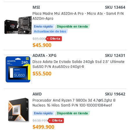
MSI
SKU 13464
Placa Madre Msi A520m-A Pro - Micro Atx - Sam4 P/n
A520m-Apro
Envío rápido
Disponible en tienda
Actualización de bios
$85.000
Oferta
$45.900
ADATA - XPG
SKU 12431
Disco Adata De Estado Solido 240gb Ssd 2.5" Ultimate
Su650 P/n Asu650ss-240gt-R
$55.500
AMD
SKU 19642
Procesador Amd Ryzen 7 9800x 3d 4.7@5.2ghz 8
Nucleos 16 Hilos Sam5 P/n 100-100001084wof
Envío rápido
Disponible en tienda
$638.191
Oferta
$499.900