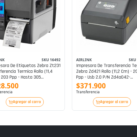
INK
SKU 16492
AIRLINK
SKU
sora De Etiquetas Zebra Zt231
Impresora De Transferencia Te
ferencia Termica Rollo (11,4
Zebra Zd421 Rollo (11,2 Cm) - 2
 203 Ppp - Hasta 305
Ppp - Usb 2.0 P/n Zd4a042-
gundo - Usb, Lan, Serial,
301m00ez
28.500
$371.900
ooth P/n Zt23142-T01000fz
erencia
Transferencia
Agregar al carro
Agregar al carro