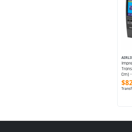
AIRL
Impre
Trans
Cm) -
Mm/se
$8
Bluet
Transf