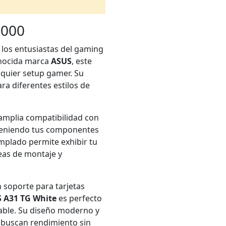
8000
 los entusiastas del gaming
onocida marca
ASUS
, este
quier setup gamer. Su
ra diferentes estilos de
amplia compatibilidad con
nteniendo tus componentes
emplado permite exhibir tu
reas de montaje y
 soporte para tarjetas
 A31 TG White
es perfecto
able. Su diseño moderno y
s buscan rendimiento sin