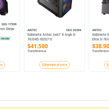
SKU 17599
ax Siege
ANTEC
SKU 20394
ANTEC
Gabinete Antec Ax67 4 Argb 0-
Gabinete 
n tienda
761345-10207-0
Elite 0-76
$41.500
$38.9
Transferencia
Transferenc
ro
Agregar al carro