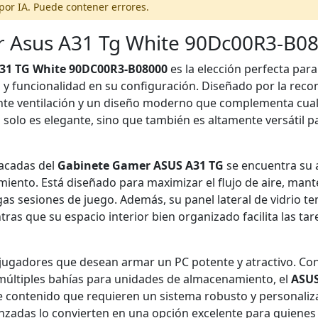
por IA. Puede contener errores.
 Asus A31 Tg White 90Dc00R3-B0
31 TG White 90DC00R3-B08000
es la elección perfecta para
 y funcionalidad en su configuración. Diseñado por la rec
nte ventilación y un diseño moderno que complementa cual
solo es elegante, sino que también es altamente versátil pa
tacadas del
Gabinete Gamer ASUS A31 TG
se encuentra su 
iento. Está diseñado para maximizar el flujo de aire, ma
gas sesiones de juego. Además, su panel lateral de vidrio t
ras que su espacio interior bien organizado facilita las ta
 jugadores que desean armar un PC potente y atractivo. Con
múltiples bahías para unidades de almacenamiento, el
ASUS
 contenido que requieren un sistema robusto y personaliz
anzadas lo convierten en una opción excelente para quiene