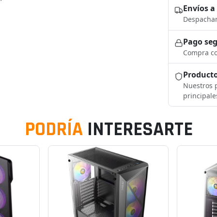
Envíos a
Despacham
Pago se
Compra co
Producto
Nuestros p
principale
PODRÍA
INTERESARTE