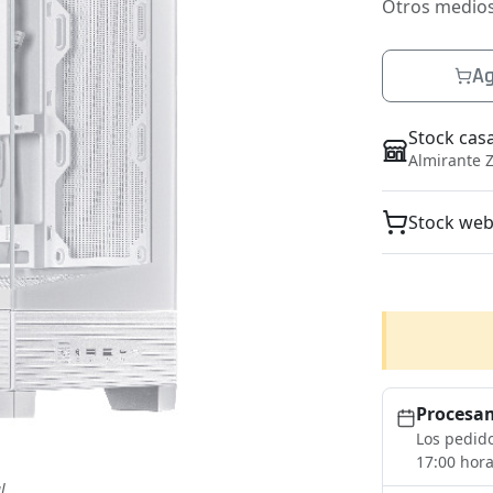
Otros medio
Ag
Stock cas
Almirante Z
Stock we
Procesam
Los pedido
17:00 hora
l