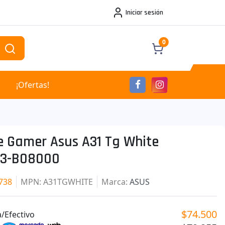
Iniciar sesión
0
¡Ofertas!
e Gamer Asus A31 Tg White
r3-B08000
738
MPN
: A31TGWHITE
Marca
:
ASUS
$74.500
/Efectivo