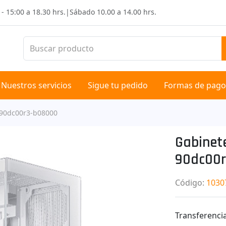
 - 15:00 a 18.30 hrs.
|
Sábado
10.00 a 14.00 hrs.
Nuestros servicios
Sigue tu pedido
Formas de pago
 90dc00r3-b08000
Gabinet
90dc00
Código
:
1030
Transferencia