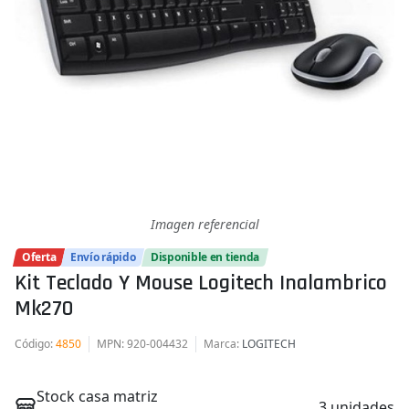
Imagen referencial
Oferta
Envío rápido
Disponible en tienda
Kit Teclado Y Mouse Logitech Inalambrico
Mk270
Código
:
4850
MPN
: 920-004432
Marca
:
LOGITECH
Stock casa matriz
3 unidades