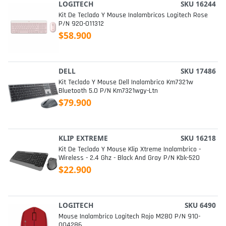
LOGITECH
SKU 16244
Kit De Teclado Y Mouse Inalambricos Logitech Rose
P/n 920-011312
$58.900
DELL
SKU 17486
Kit Teclado Y Mouse Dell Inalambrico Km7321w
Bluetooth 5.0 P/n Km7321wgy-Ltn
$79.900
KLIP EXTREME
SKU 16218
Kit De Teclado Y Mouse Klip Xtreme Inalambrico -
Wireless - 2.4 Ghz - Black And Gray P/n Kbk-520
$22.900
LOGITECH
SKU 6490
Mouse Inalambrico Logitech Rojo M280 P/n 910-
004286