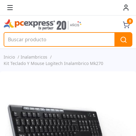
0
Inicio
Inalambricos
Kit Teclado Y Mouse Logitech Inalambrico Mk270