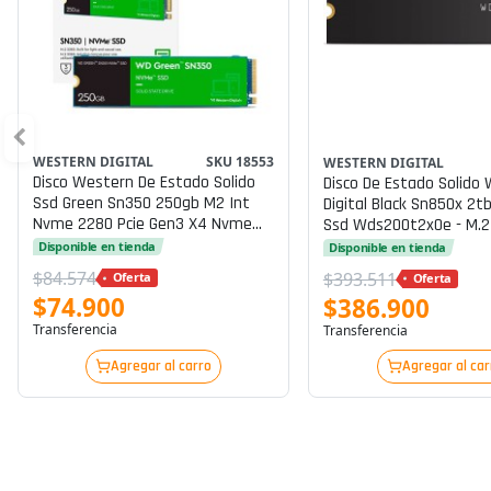
WESTERN DIGITAL
SKU 18553
WESTERN DIGITAL
Disco Western De Estado Solido
Disco De Estado Solido
Ssd Green Sn350 250gb M2 Int
Digital Black Sn850x 2
Nvme 2280 Pcie Gen3 X4 Nvme
Ssd Wds200t2x0e - M.2
V1.3 P/n Wds250g2g0c
Pcie 4.0 X4 (nvme) P/n
Disponible en tienda
Disponible en tienda
Wds200t2x0e
$84.574
$393.511
Oferta
Oferta
$74.900
$386.900
Transferencia
Transferencia
Agregar al carro
Agregar al car