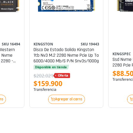
SKU 16494
KINGSTON
SKU 19443
 Western
Disco De Estado Solido Kingston
KINGSPEC
tb Nvme
1tb Nv3 M.2 2280 Nvme Pcie Up To
Ssd Nvme 
 2280 -
6000/4000 Mb/s P/n Snv3s/1000g
2280 Pcie 
Disponible en tienda
$88.5
$202.021
Oferta
Transferenc
$159.900
Transferencia
ro
Agregar al carro