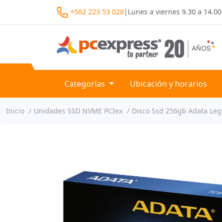
+562 223 53 028
|
Lunes a viernes
9.30 a 14.00
Categorías
Ubicación y horarios
Inicio
Unidades SSD NVME PCIex
Disco Ssd 256gb Adata Le