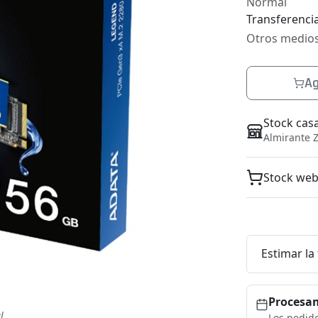
Normal
Transferencia
Otros medio
Ag
Stock cas
Almirante Z
Stock we
Estimar la
Procesam
l
Los pedido