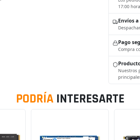
17:00 hora
Envíos a
Despacham
Pago se
Compra co
Producto
Nuestros p
principale
PODRÍA
INTERESARTE