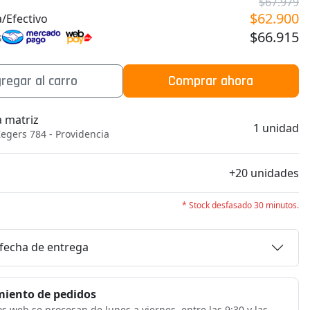
$67.979
$62.900
/Efectivo
$66.915
s
regar al carro
Comprar ahora
a matriz
1 unidad
egers 784 - Providencia
b
+20 unidades
* Stock desfasado 30 minutos.
 fecha de entrega
iento de pedidos
s web se procesan de lunes a viernes, entre las 9:30 y las