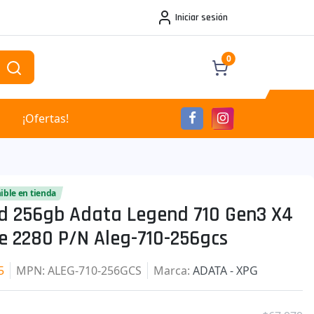
Iniciar sesión
0
¡Ofertas!
ible en tienda
sd 256gb Adata Legend 710 Gen3 X4
e 2280 P/n Aleg-710-256gcs
5
MPN
: ALEG-710-256GCS
Marca
:
ADATA - XPG