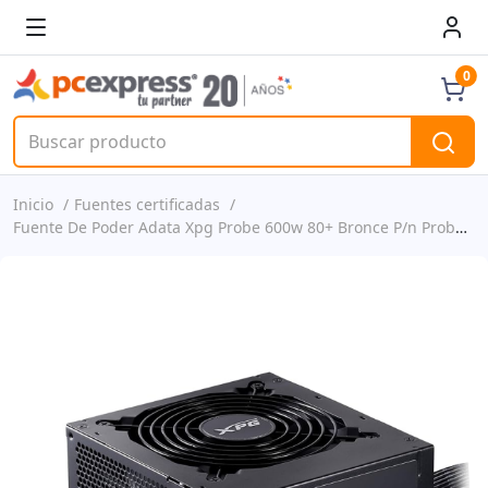
0
Inicio
Fuentes certificadas
Fuente De Poder Adata Xpg Probe 600w 80+ Bronce P/n Probe600b-bkceu