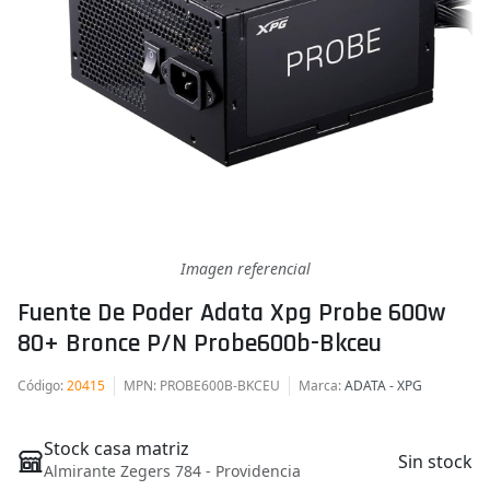
Imagen referencial
Fuente De Poder Adata Xpg Probe 600w
80+ Bronce P/n Probe600b-Bkceu
Código
:
20415
MPN
: PROBE600B-BKCEU
Marca
:
ADATA - XPG
Stock casa matriz
Sin stock
Almirante Zegers 784 - Providencia