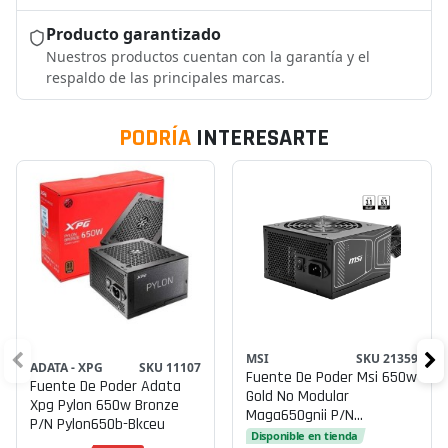
Producto garantizado
Nuestros productos cuentan con la garantía y el
respaldo de las principales marcas.
PODRÍA
INTERESARTE
MSI
SKU 21359
ADATA - XPG
SKU 11107
Fuente De Poder Msi 650w
Fuente De Poder Adata
Gold No Modular
Xpg Pylon 650w Bronze
Maga650gnii P/n
P/n Pylon650b-Bkceu
Mag650gnii
Disponible en tienda