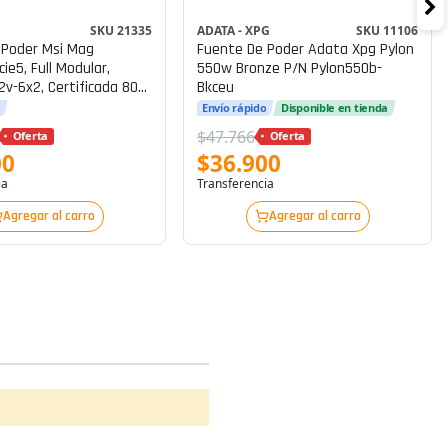
SKU 21335
ADATA - XPG
SKU 11106
 Poder Msi Mag
Fuente De Poder Adata Xpg Pylon
ie5, Full Modular,
550w Bronze P/n Pylon550b-
2v-6x2, Certificada 80
Bkceu
o
Envío rápido
Disponible en tienda
$47.766
Oferta
Oferta
00
$36.900
ia
Transferencia
Agregar al carro
Agregar al carro