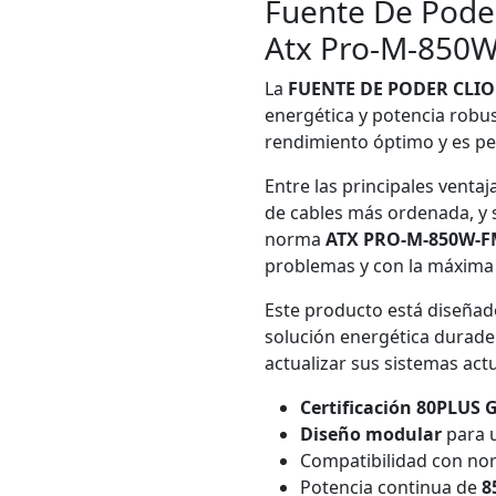
Fuente De Poder
Atx Pro-M-850
La
FUENTE DE PODER CLI
energética y potencia robus
rendimiento óptimo y es per
Entre las principales venta
de cables más ordenada, y 
norma
ATX PRO-M-850W-
problemas y con la máxima e
Este producto está diseñad
solución energética durader
actualizar sus sistemas act
Certificación 80PLUS
Diseño modular
para u
Compatibilidad con n
Potencia continua de
8