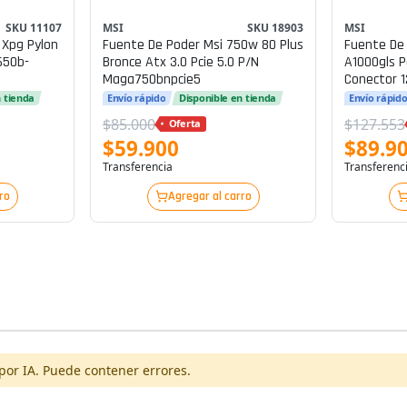
SKU 11107
MSI
SKU 18903
MSI
 Xpg Pylon
Fuente De Poder Msi 750w 80 Plus
Fuente De
650b-
Bronce Atx 3.0 Pcie 5.0 P/n
A1000gls Pc
Maga750bnpcie5
Conector 1
Plus Gold
n tienda
Envío rápido
Disponible en tienda
Envío rápid
$85.000
$127.553
Oferta
$59.900
$89.9
Transferencia
Transferenc
ro
Agregar al carro
por IA. Puede contener errores.