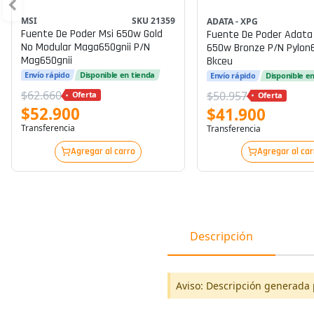
MSI
SKU 21359
ADATA - XPG
Fuente De Poder Msi 650w Gold
Fuente De Poder Adata
No Modular Maga650gnii P/n
650w Bronze P/n Pylon
Mag650gnii
Bkceu
Envío rápido
Disponible en tienda
Envío rápido
Disponible e
$62.660
$50.957
Oferta
Oferta
$52.900
$41.900
Transferencia
Transferencia
Agregar al carro
Agregar al car
Descripción
Aviso: Descripción generada 