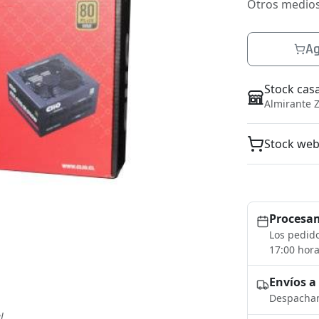
Otros medio
Ag
Stock cas
Almirante Z
Stock we
Procesam
Los pedido
17:00 hora
Envíos a
Despacham
l