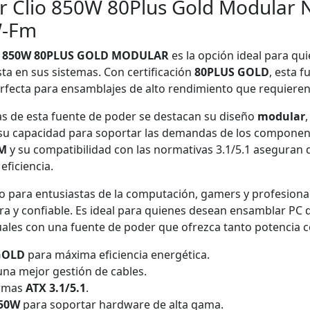
 Clio 850W 80Plus Gold Modular N
W-Fm
O 850W 80PLUS GOLD MODULAR
es la opción ideal para qu
ta en sus sistemas. Con certificación
80PLUS GOLD
, esta 
fecta para ensamblajes de alto rendimiento que requieren f
jas de esta fuente de poder se destacan su diseño
modular
su capacidad para soportar las demandas de los componen
FM
y su compatibilidad con las normativas 3.1/5.1 aseguran 
ficiencia.
o para entusiastas de la computación, gamers y profesiona
a y confiable. Es ideal para quienes desean ensamblar PC 
uales con una fuente de poder que ofrezca tanto potencia c
 GOLD
para máxima eficiencia energética.
na mejor gestión de cables.
ormas
ATX 3.1/5.1
.
50W
para soportar hardware de alta gama.