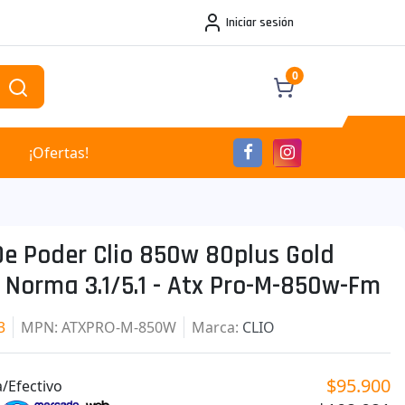
Iniciar sesión
0
¡Ofertas!
m
De Poder Clio 850w 80plus Gold
 Norma 3.1/5.1 - Atx Pro-M-850w-Fm
3
MPN
: ATXPRO-M-850W
Marca
:
CLIO
$95.900
/Efectivo