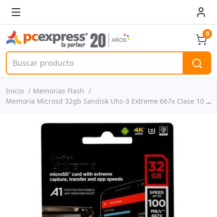
0
Inicio
Memorias Flash
Memoria Microsd 32gb Sandisk Uhs-3 Extreme 667x Clase 10 P/n Sdsqxaf-032g