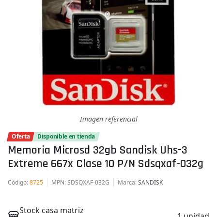
Imagen referencial
Oferta
Disponible en tienda
Memoria Microsd 32gb Sandisk Uhs-3
Extreme 667x Clase 10 P/n Sdsqxaf-032g
Código
:
8725
MPN
: SDSQXAF-032G
Marca
:
SANDISK
Stock casa matriz
1 unidad