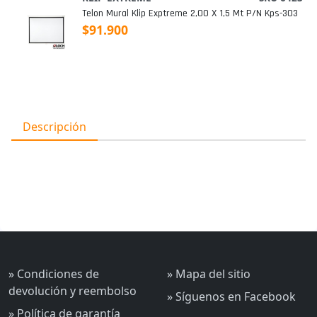
Telon Mural Klip Exptreme 2,00 X 1,5 Mt P/n Kps-303
$91.900
Descripción
» Condiciones de
» Mapa del sitio
devolución y reembolso
» Síguenos en Facebook
» Política de garantía