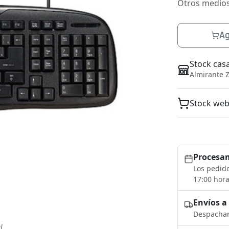
Otros medio
Ag
Stock cas
Almirante Z
Stock we
Procesam
Los pedido
17:00 hora
Envíos a
Despacham
l