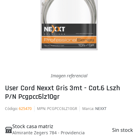
Imagen referencial
User Cord Nexxt Gris 3mt - Cat.6 Lszh
P/n Pcgpcc6lz10gr
Código
:
625470
MPN
: PCGPCC6LZ10GR
Marca
:
NEXXT
Stock casa matriz
Sin stock
Almirante Zegers 784 - Providencia