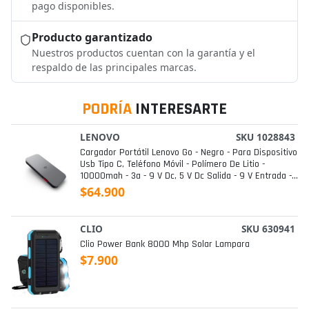
pago disponibles.
Producto garantizado
Nuestros productos cuentan con la garantía y el
respaldo de las principales marcas.
PODRÍA
INTERESARTE
LENOVO
SKU 1028843
Cargador Portátil Lenovo Go - Negro - Para Dispositivo
Usb Tipo C, Teléfono Móvil - Polímero De Litio -
10000mah - 3a - 9 V Dc, 5 V Dc Salida - 9 V Entrada -
Negro
$64.900
CLIO
SKU 630941
Clio Power Bank 8000 Mhp Solar Lampara
$7.900