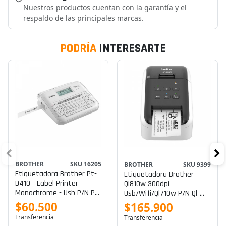
Nuestros productos cuentan con la garantía y el
respaldo de las principales marcas.
PODRÍA
INTERESARTE
BROTHER
SKU 16205
BROTHER
SKU 9399
Etiquetadora Brother Pt-
Etiquetadora Brother
D410 - Label Printer -
Ql810w 300dpi
Monochrome - Usb P/n Pt-
Usb/wifi/ql710w P/n Ql-
D410
810w
$60.500
$165.900
Transferencia
Transferencia