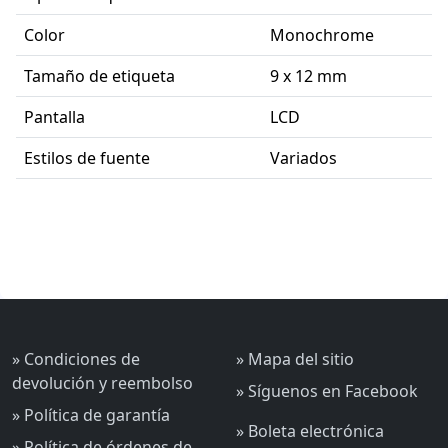
Color
Monochrome
Tamaño de etiqueta
9 x 12 mm
Pantalla
LCD
Estilos de fuente
Variados
» Condiciones de
» Mapa del sitio
devolución y reembolso
» Síguenos en Facebook
» Política de garantía
» Boleta electrónica
» Política de órdenes de