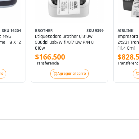
SKU 16204
BROTHER
SKU 9399
AIRLINK
t-M95 -
Etiquetadora Brother Ql810w
Impresora
e - 9 X 12
300dpi Usb/wifi/ql710w P/n Ql-
Zt231 Tran
810w
(11,4 Cm) 
Mm/segundo
$166.500
$828.
Bluetooth
Transferencia
Transferenc
ro
Agregar al carro