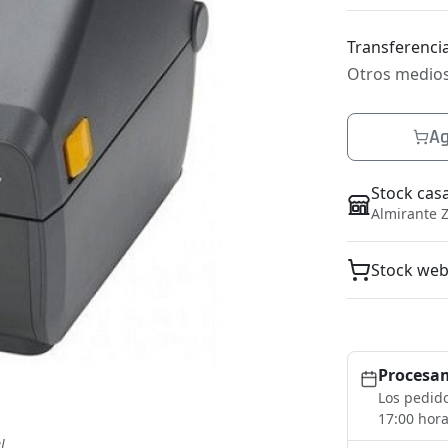
Transferencia
Otros medio
Ag
Stock cas
Almirante Z
Stock we
Procesam
Los pedido
17:00 hora
l