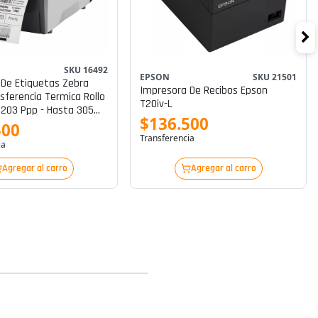
SKU 16492
EPSON
SKU 21501
 De Etiquetas Zebra
Impresora De Recibos Epson
sferencia Termica Rollo
T20iv-L
- 203 Ppp - Hasta 305
$136.500
 - Usb, Lan, Serial,
500
 P/n Zt23142-T01000fz
Transferencia
ia
Agregar al carro
Agregar al carro