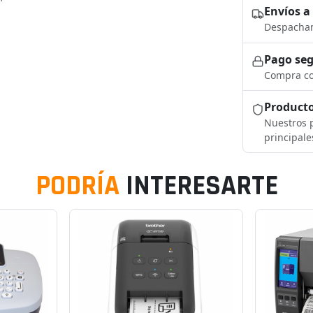
Envíos a
Despacham
Pago se
Compra co
Producto
Nuestros p
principale
PODRÍA
INTERESARTE