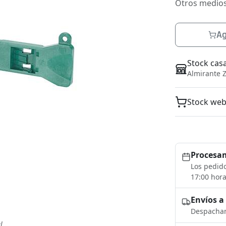
Otros medio
Ag
Stock cas
Almirante Z
Stock we
Procesam
Los pedido
17:00 hora
Envíos a
Despacham
l