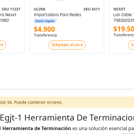
ULINK
SKU 4311
SKU 11237
NEXXT
Impactadora Para Redes
ra Nexxt
Lan Cable 
31982
79830203
Envío rápido
$19.5
$4.900
Transferenc
Transferencia
ro
Agregar al carro
por IA. Puede contener errores.
 Egjt-1 Herramienta De Terminacio
 Herramienta de Terminación
es una solución esencial p