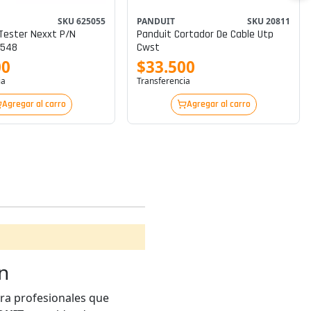
SKU 625055
PANDUIT
SKU 20811
Tester Nexxt P/n
Panduit Cortador De Cable Utp
1548
Cwst
00
$33.500
ia
Transferencia
Agregar al carro
Agregar al carro
n
ara profesionales que