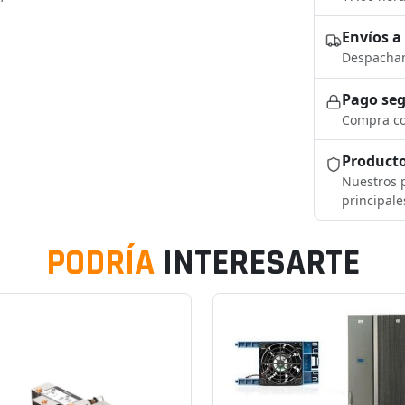
Envíos a
Despacham
Pago se
Compra co
Producto
Nuestros p
principale
PODRÍA
INTERESARTE