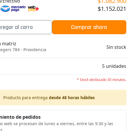
$1.082.900
/Efectivo
$1.152.021
s
regar al carro
Comprar ahora
a matriz
Sin stock
egers 784 - Providencia
b
5 unidades
* Stock desfasado 30 minutos.
Producto para entrega
desde 48 horas hábiles
iento de pedidos
s web se procesan de lunes a viernes, entre las 9:30 y las
s.