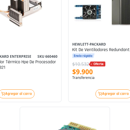
HEWLETT-PACKARD
Kit De Ventiladores Redundant
Envío rápido
KARD ENTERPRISE
SKU 660460
rmico Hpe De Procesador
$10.532
Oferta
B21
$9.900
Transferencia
Agregar al carro
Agregar al carro