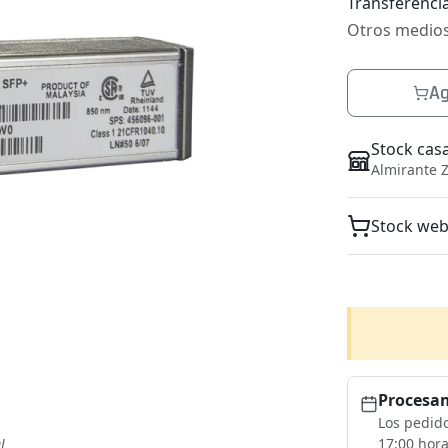
Transferencia
Otros medio
Ag
Stock cas
Almirante Z
Stock we
Procesam
Los pedido
17:00 hora
l