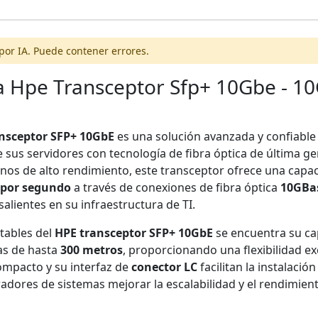
por IA. Puede contener errores.
 Hpe Transceptor Sfp+ 10Gbe - 10G
ansceptor SFP+ 10GbE
es una solución avanzada y confiable
e sus servidores con tecnología de fibra óptica de última g
nos de alto rendimiento, este transceptor ofrece una capa
 por segundo
a través de conexiones de fibra óptica
10GBa
salientes en su infraestructura de TI.
tables del
HPE transceptor SFP+ 10GbE
se encuentra su c
as de hasta
300 metros
, proporcionando una flexibilidad e
ompacto y su interfaz de
conector LC
facilitan la instalació
adores de sistemas mejorar la escalabilidad y el rendimient