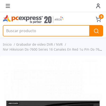
0
Inicio
Grabador de video DVR / NVR
Nvr Hikvision Ds-7600 Series 16 Canales En Red 1u P/n Ds-7616ni-q216p