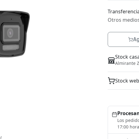
Transferencia
Otros medio
Ag
Stock cas
Almirante Z
Stock we
Procesam
Los pedido
17:00 hora
l