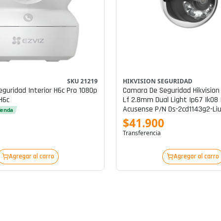
SKU 21219
HIKVISION SEGURIDAD
guridad Interior H6c Pro 1080p
Camara De Seguridad Hikvisi
H6c
Lf 2.8mm Dual Light Ip67 Ik08
Acusense P/n Ds-2cd1143g2-Li
tienda
$41.900
Transferencia
Agregar al carro
Agregar al carro