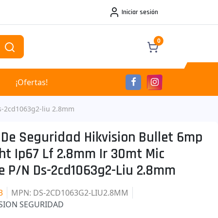
Iniciar sesión
0
¡Ofertas!
Ds-2cd1063g2-liu 2.8mm
De Seguridad Hikvision Bullet 6mp
ht Ip67 Lf 2.8mm Ir 30mt Mic
e P/n Ds-2cd1063g2-Liu 2.8mm
3
MPN
: DS-2CD1063G2-LIU2.8MM
ISION SEGURIDAD