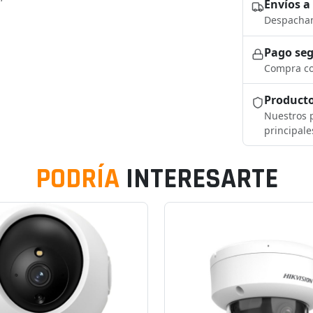
Envíos a
Despacham
Pago se
Compra co
Producto
Nuestros p
principale
PODRÍA
INTERESARTE