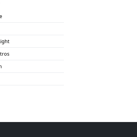
.
e
ight
tros
m