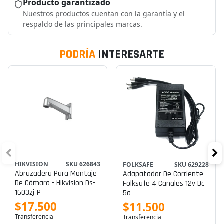
Producto garantizado
Nuestros productos cuentan con la garantía y el
respaldo de las principales marcas.
PODRÍA
INTERESARTE
HIKVISION
SKU 626843
FOLKSAFE
SKU 629228
Abrazadera Para Montaje
Adapatador De Corriente
De Cámara - Hikvision Ds-
Folksafe 4 Canales 12v Dc
1603zj-P
5a
$17.500
$11.500
Transferencia
Transferencia