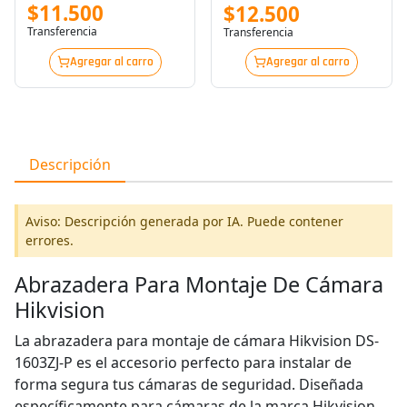
Wb - Portable Emergency
$11.500
$12.500
Button
Transferencia
Transferencia
Agregar al carro
Agregar al carro
Descripción
Aviso: Descripción generada por IA. Puede contener
errores.
Abrazadera Para Montaje De Cámara
Hikvision
La abrazadera para montaje de cámara Hikvision DS-
1603ZJ-P es el accesorio perfecto para instalar de
forma segura tus cámaras de seguridad. Diseñada
específicamente para cámaras de la marca Hikvision,