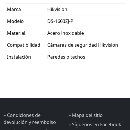
Marca
Hikvision
Modelo
DS-1603ZJ-P
Material
Acero inoxidable
Compatibilidad
Cámaras de seguridad Hikvision
Instalación
Paredes o techos
» Condiciones de
» Mapa del sitio
devolución y reembolso
» Síguenos en Facebook