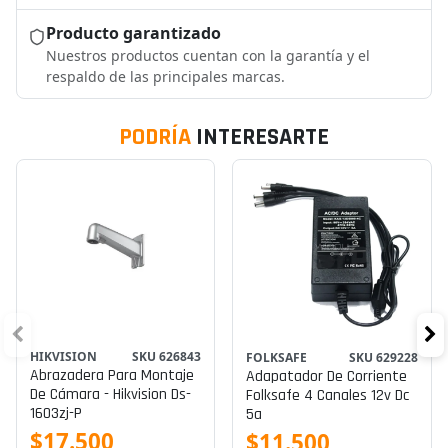
Producto garantizado
Nuestros productos cuentan con la garantía y el
respaldo de las principales marcas.
PODRÍA
INTERESARTE
HIKVISION
SKU 626843
FOLKSAFE
SKU 629228
Abrazadera Para Montaje
Adapatador De Corriente
De Cámara - Hikvision Ds-
Folksafe 4 Canales 12v Dc
1603zj-P
5a
$17.500
$11.500