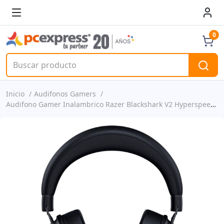
0
Inicio
Audifonos Gamers
Audifono Gamer Inalambrico Razer Blackshark V2 Hyperspeed Bluetooth/radiofrecuencia De 2,4 Ghz - Inalámbrico, Cableado - Usb