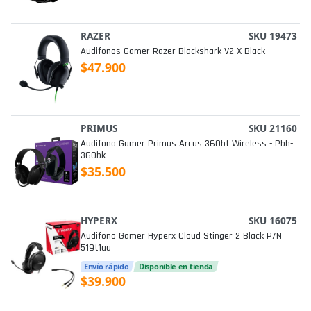
RAZER
SKU 19473
Audifonos Gamer Razer Blackshark V2 X Black
$47.900
PRIMUS
SKU 21160
Audifono Gamer Primus Arcus 360bt Wireless - Pbh-
360bk
$35.500
HYPERX
SKU 16075
Audifono Gamer Hyperx Cloud Stinger 2 Black P/n
519t1aa
Envío rápido
Disponible en tienda
$39.900