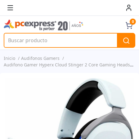
0
Inicio
Audifonos Gamers
Audifono Gamer Hyperx Cloud Stinger 2 Core Gaming Headset Ps5-ps4 P/n 6h9b5aa