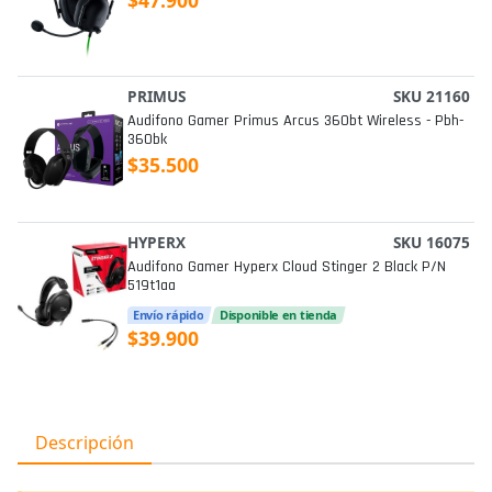
PRIMUS
SKU 21160
Audifono Gamer Primus Arcus 360bt Wireless - Pbh-
360bk
$35.500
HYPERX
SKU 16075
Audifono Gamer Hyperx Cloud Stinger 2 Black P/n
519t1aa
Envío rápido
Disponible en tienda
$39.900
Descripción