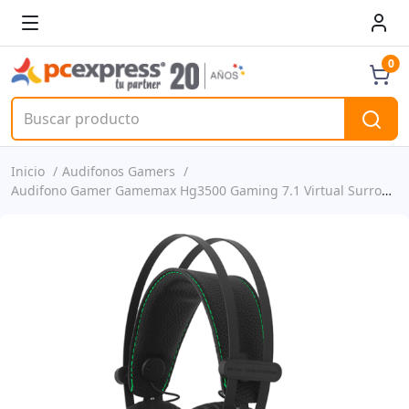
0
Inicio
Audifonos Gamers
Audifono Gamer Gamemax Hg3500 Gaming 7.1 Virtual Surround - Rgb Led Con Diferentes Colores - Alta Sensibilidad - Conexión Usb P/n Hg3500