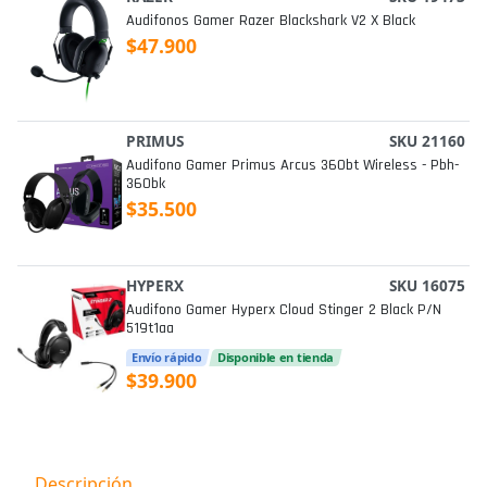
Audifonos Gamer Razer Blackshark V2 X Black
$47.900
PRIMUS
SKU 21160
Audifono Gamer Primus Arcus 360bt Wireless - Pbh-
360bk
$35.500
HYPERX
SKU 16075
Audifono Gamer Hyperx Cloud Stinger 2 Black P/n
519t1aa
Envío rápido
Disponible en tienda
$39.900
Descripción