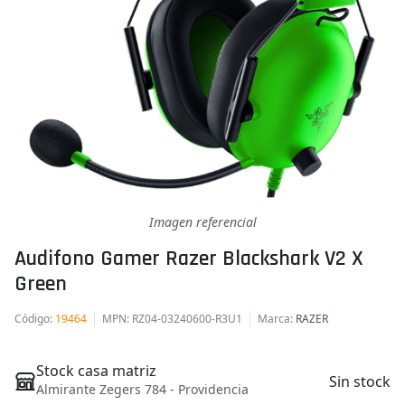
Imagen referencial
Audifono Gamer Razer Blackshark V2 X
Green
Código
:
19464
MPN
: RZ04-03240600-R3U1
Marca
:
RAZER
Stock casa matriz
Sin stock
Almirante Zegers 784 - Providencia