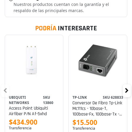
Nuestros productos cuentan con la garantía y el
respaldo de las principales marcas.
PODRÍA
INTERESARTE
UBIQUITI
SKU
TP-LINK
SKU 628833
Conversor De Fibra Tp-Link
NETWORKS
13860
Access Point Ubiquiti
Mc111cs - 10base-T,
Airfiber P/n Af-5xhd
100base-Fx, 100base-Tx -
Rj-45 / Modo Sencillo Sc -
$434.900
$15.500
Hasta 20 Km - 1550 (tx) /
Transferencia
Transferencia
1310 (rx) Nm