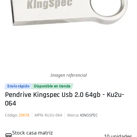
Imagen referencial
Envío rápido
Disponible en tienda
Pendrive Kingspec Usb 2.0 64gb - Ku2u-
064
Código
:
20678
MPN
: KU2U-064
Marca
:
KINGSPEC
Stock casa matriz
10 unidades