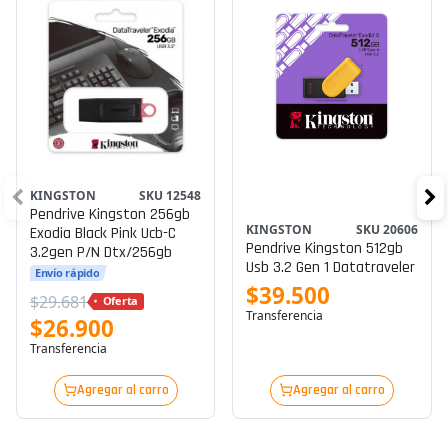
KINGSTON
SKU 12548
Pendrive Kingston 256gb
KINGSTON
SKU 20606
Exodia Black Pink Ucb-C
Pendrive Kingston 512gb
3.2gen P/n Dtx/256gb
Usb 3.2 Gen 1 Datatraveler
Envío rápido
$39.500
$29.681
Oferta
Transferencia
$26.900
Transferencia
Agregar al carro
Agregar al carro