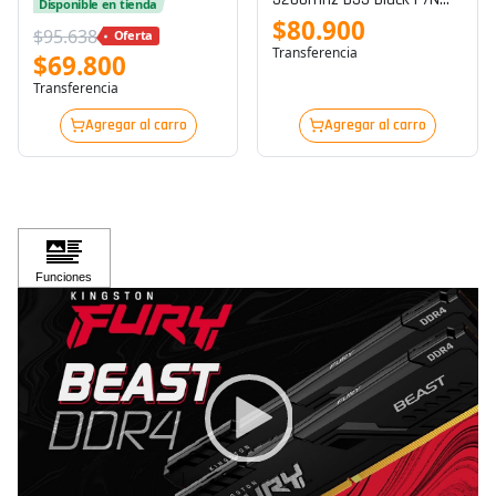
Disponible en tienda
Ax4u32008g16a-Sbkd35
$80.900
$95.638
Oferta
Transferencia
$69.800
Transferencia
Agregar al carro
Agregar al carro
Video Player