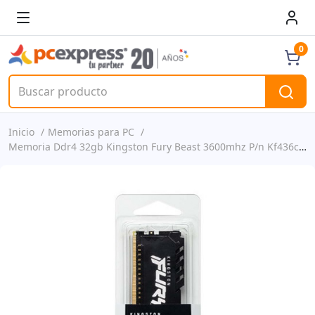
0
Inicio
Memorias para PC
Memoria Ddr4 32gb Kingston Fury Beast 3600mhz P/n Kf436c18bb/32