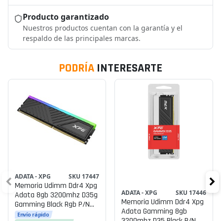
Producto garantizado
Nuestros productos cuentan con la garantía y el
respaldo de las principales marcas.
PODRÍA
INTERESARTE
ADATA - XPG
SKU 17447
Memoria Udimm Ddr4 Xpg
ADATA - XPG
SKU 17446
Adata 8gb 3200mhz D35g
Memoria Udimm Ddr4 Xpg
Gamming Black Rgb P/n
Adata Gamming 8gb
Ax4u32008g16a-Sbkd35g
Envío rápido
3200mhz D35 Black P/n