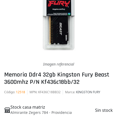
Imagen referencial
Memoria Ddr4 32gb Kingston Fury Beast
3600mhz P/n Kf436c18bb/32
Código
:
12518
MPN
: KF436C18BB32
Marca
:
KINGSTON FURY
Stock casa matriz
Sin stock
Almirante Zegers 784 - Providencia