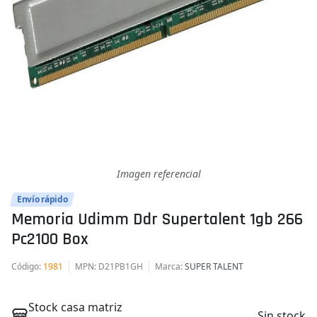
Imagen referencial
Envío rápido
Memoria Udimm Ddr Supertalent 1gb 266
Pc2100 Box
Código
:
1981
MPN
: D21PB1GH
Marca
:
SUPER TALENT
Stock casa matriz
Sin stock