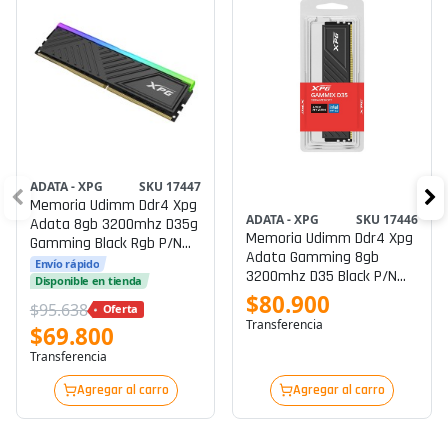
ADATA - XPG
SKU 17447
Memoria Udimm Ddr4 Xpg
ADATA - XPG
SKU 17446
Adata 8gb 3200mhz D35g
Memoria Udimm Ddr4 Xpg
Gamming Black Rgb P/n
Adata Gamming 8gb
Ax4u32008g16a-Sbkd35g
Envío rápido
3200mhz D35 Black P/n
Disponible en tienda
Ax4u32008g16a-Sbkd35
$80.900
$95.638
Oferta
Transferencia
$69.800
Transferencia
Agregar al carro
Agregar al carro