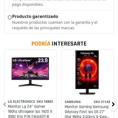
pago disponibles.
Producto garantizado
Nuestros productos cuentan con la garantía y el
respaldo de las principales marcas.
PODRÍA
INTERESARTE
LG ELECTRONICS
SKU 18883
SAMSUNG
SKU 21143
Monitor Lg 24" Gamer
Monitor Gaming Samsung
180hz Ultragear Ips 1920 X
Odyssey Fast Ips G5 27"
1080 1ms P/n 24gs60f-B
Qhd 180hz 0.03ms G-Sync