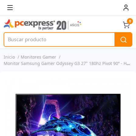
0
Inicio
Monitores Gamer
Monitor Samsung Gamer Odyssey G3 27" 180hz Pivot 90ª - Hdmi Usb Usb-c P/n Ls27dg300elxzs