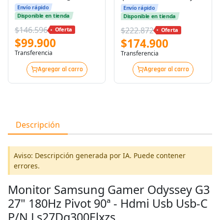
Freesync
Envío rápido
Envío rápido
Disponible en tienda
Disponible en tienda
$146.596
$222.872
Oferta
Oferta
$99.900
$174.900
Transferencia
Transferencia
Agregar al carro
Agregar al carro
Descripción
Aviso: Descripción generada por IA. Puede contener
errores.
Monitor Samsung Gamer Odyssey G3
27" 180Hz Pivot 90ª - Hdmi Usb Usb-C
P/N Ls27Dg300Elxzs