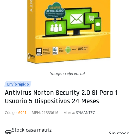
Imagen referencial
Envío rápido
Antivirus Norton Security 2.0 Sl Para 1
Usuario 5 Dispositivos 24 Meses
Código
:
6921
MPN
: 21333616
Marca
:
SYMANTEC
Stock casa matriz
Sin stock