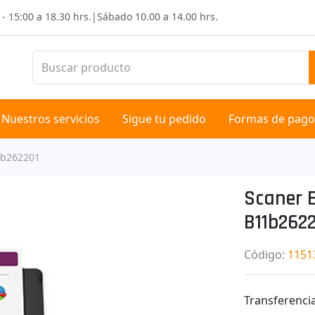
 - 15:00 a 18.30 hrs.
|
Sábado
10.00 a 14.00 hrs.
Nuestros servicios
Sigue tu pedido
Formas de pago
11b262201
Scaner E
B11b262
Código
:
1151
Transferencia