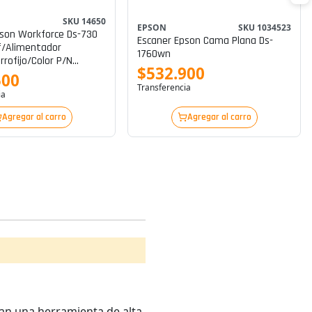
SKU 14650
EPSON
SKU 1034523
ce Ds-730
Escaner Epson Cama Plana Ds-
f/alimentador
1760wn
rrofijo/color P/n
$532.900
1
500
Transferencia
ia
Agregar al carro
Agregar al carro
can una herramienta de alta