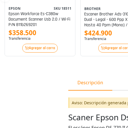
EPSON
SKU 18511
BROTHER
Epson Workforce Es-C380w
Escaner Brother Ads-310
Document Scanner Usb 2.0 / Wi-Fi
Dual - Legal - 600 Ppp X
P/n B11b269201
Hasta 40 Ppm (mono) /
Ppm (color) - Adf (60 Pá
$358.500
$424.900
Usb 3.0 P/n Ads-3100
Transferencia
Transferencia
Agregar al carro
Agregar al car
Descripción
Aviso: Descripción generada 
Scaner Epson Ds
El escáner Epson DS-770 II 