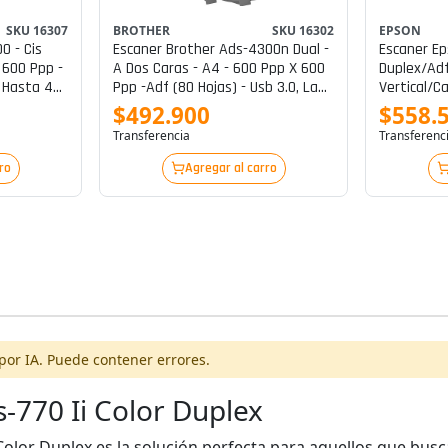
SKU 16307
BROTHER
SKU 16302
EPSON
0 - Cis
Escaner Brother Ads-4300n Dual -
Escaner Epson Workfor
 600 Ppp -
A Dos Caras - A4 - 600 Ppp X 600
Duplex/ad
 Hasta 40
Ppp -adf (80 Hojas) - Usb 3.0, Lan
Vertical/ca
ginas) -
P/n Ads-4300n
B11b25920
$492.900
$558.
Transferencia
Transferenc
ro
Agregar al carro
por IA. Puede contener errores.
-770 Ii Color Duplex
Color Duplex es la solución perfecta para aquellos que bus