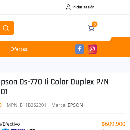
Iniciar sesión
0
¡Ofertas!
pson Ds-770 Ii Color Duplex P/n
201
3
MPN
: B11B262201
Marca
:
EPSON
$609.900
/Efectivo