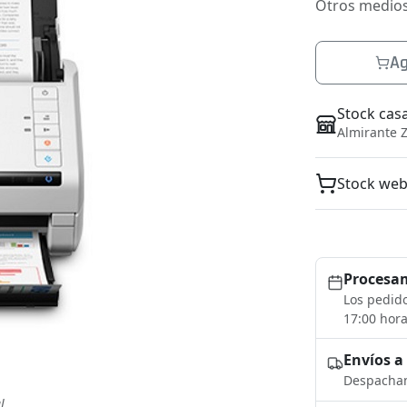
Otros medio
Ag
Stock cas
Almirante Z
Stock we
Procesam
Los pedido
17:00 hora
Envíos a
Despacham
l