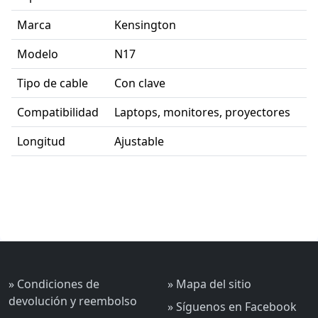
Marca
Kensington
Modelo
N17
Tipo de cable
Con clave
Compatibilidad
Laptops, monitores, proyectores
Longitud
Ajustable
» Condiciones de
» Mapa del sitio
devolución y reembolso
» Síguenos en Facebook