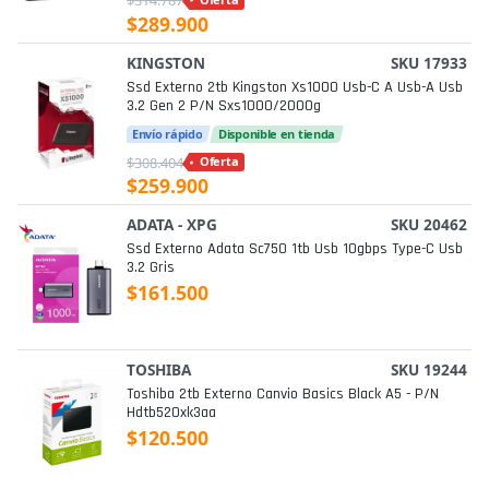
$314.787
$289.900
KINGSTON
SKU 17933
Ssd Externo 2tb Kingston Xs1000 Usb-C A Usb-A Usb
3.2 Gen 2 P/n Sxs1000/2000g
Envío rápido
Disponible en tienda
$308.404
Oferta
$259.900
ADATA - XPG
SKU 20462
Ssd Externo Adata Sc750 1tb Usb 10gbps Type-C Usb
3.2 Gris
$161.500
TOSHIBA
SKU 19244
Toshiba 2tb Externo Canvio Basics Black A5 - P/n
Hdtb520xk3aa
$120.500