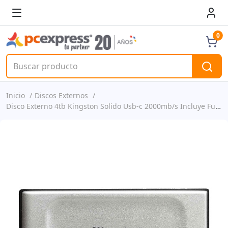
0
Inicio
Discos Externos
Disco Externo 4tb Kingston Solido Usb-c 2000mb/s Incluye Funda Y Cable Usb-c P/n Sxs2000/4000g