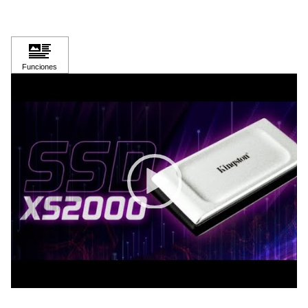
Video Player
00:00
|
00:28
0:28