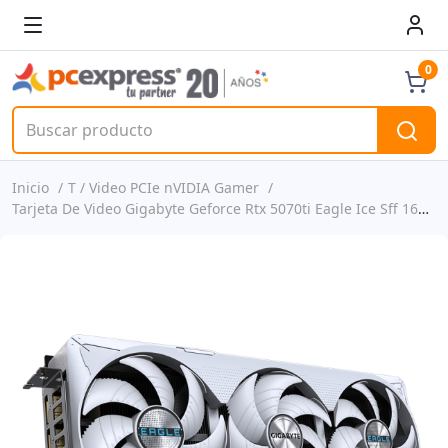
0
Inicio
T / Video PCIe nVIDIA Gamer
Tarjeta De Video Gigabyte Geforce Rtx 5070ti Eagle Ice Sff 16gb 256bit Gddr7 Oc P/n Gv-n507teagleo Oc-ice16gd