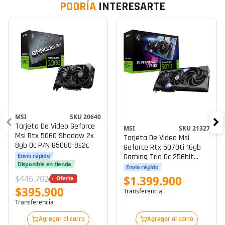
PODRÍA
INTERESARTE
MSI
SKU 20640
Tarjeta De Video Geforce
MSI
SKU 21327
Msi Rtx 5060 Shadow 2x
Tarjeta De Video Msi
8gb Oc P/n G5060-8s2c
Geforce Rtx 5070ti 16gb
Gaming Trio Oc 256bit
Envío rápido
Disponible en tienda
Gddr7 P/n 912-V531-272
Envío rápido
$446.702
$1.399.900
Oferta
$395.900
Transferencia
Transferencia
Agregar al carro
Agregar al carro