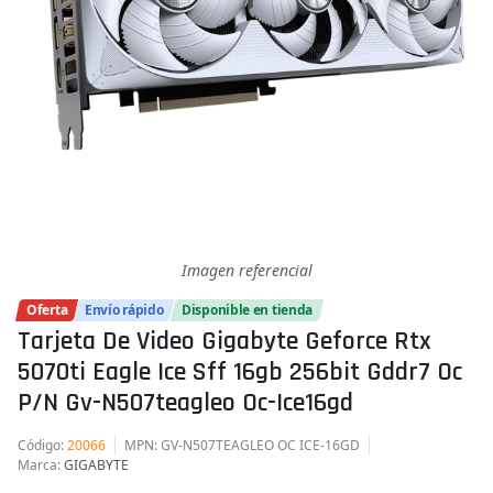
Imagen referencial
Oferta
Envío rápido
Disponible en tienda
Tarjeta De Video Gigabyte Geforce Rtx
5070ti Eagle Ice Sff 16gb 256bit Gddr7 Oc
P/n Gv-N507teagleo Oc-Ice16gd
Código
:
20066
MPN
: GV-N507TEAGLEO OC ICE-16GD
Marca
:
GIGABYTE