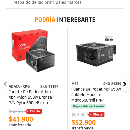
respaldo de las principales marcas.
PODRÍA
INTERESARTE
MSI
SKU 21359
ADATA - XPG
SKU 11107
Fuente De Poder Msi 650w
Fuente De Poder Adata
Gold No Modular
Xpg Pylon 650w Bronze
Maga650gnii P/n
P/n Pylon650b-Bkceu
Mag650gnii
Disponible en tienda
$50.957
Oferta
$62.660
Oferta
$41.900
$52.900
Transferencia
Transferencia