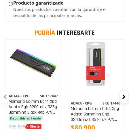
Producto garantizado
Nuestros productos cuentan con la garantía y el
respaldo de las principales marcas.
PODRÍA
INTERESARTE
ADATA - XPG
SKU 17447
Memoria Udimm Ddr4 Xpg
ADATA - XPG
SKU 17446
Adata 8gb 3200mhz D35g
Memoria Udimm Ddr4 Xpg
Gamming Black Rgb P/n
Adata Gamming 8gb
Ax4u32008g16a-Sbkd35g
Disponible en tienda
3200mhz D35 Black P/n
Ax4u32008g16a-Sbkd35
$80.900
$95.638
Oferta