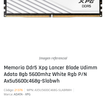
Imagen referencial
Memoria Ddr5 Xpg Lancer Blade Udimm
Adata 8gb 5600mhz White Rgb P/n
Ax5u5600c468g-Slabwh
Código
:
21376
MPN
: AX5U5600C468G-SLABRWH
Marca
:
ADATA - XPG