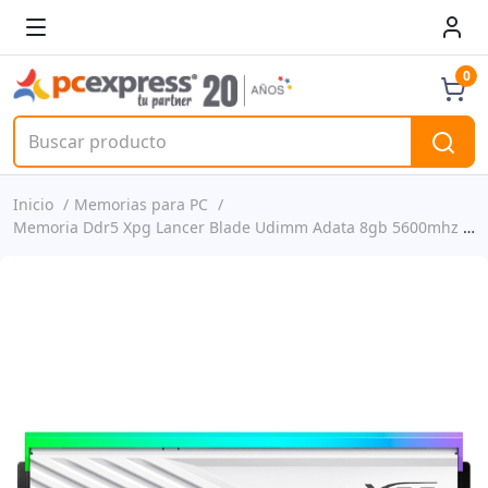
0
Inicio
Memorias para PC
Memoria Ddr5 Xpg Lancer Blade Udimm Adata 8gb 5600mhz White Rgb P/n Ax5u5600c468g-slabwh