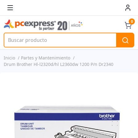
0
Inicio
Partes y Mantenimiento
Drum Brother Hl-l2320d/hl L2360dw 1200 P/n Dr2340