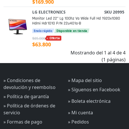
$169.900
LG ELECTRONICS
SKU 20995
Monitor Led 22" Lg 100hz Va Wide Full Hd 1920x1080
Hdmi Hdr1010 P/n 22u401a-B
Envío rápido
Disponible en tienda
$85.000
Oferta
$63.800
Mostrando del 1 al 4 de 4
(1 páginas)
» Condiciones de
» Mapa del sitio
devolución y reembolso
» Síguenos en Facebook
» Política de garantía
» Boleta electrónica
» Política de órdenes de
servicio
» Mi cuenta
» Formas de pago
» Pedidos