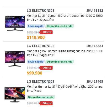
LG ELECTRONICS
SKU 18882
Monitor Lg 27" Gamer 180hz Ultragear Ips 1920 X 1080
1ms P/n 27gs60f-B
Envío rápido
Disponible en tienda
$223.298
Oferta
$119.900
LG ELECTRONICS
SKU 18883
Monitor Lg 24" Gamer 180hz Ultragear Ips 1920 X 1080
1ms P/n 24gs60f-B
Envío rápido
Disponible en tienda
$146.596
Oferta
$99.900
LG ELECTRONICS
SKU 21465
Monitor Gamer Lg 27" 27g610a-B.awhq Qhd, 200hz, Ips,
1ms, Pivot
Disponible en tienda
$202.021
Oferta