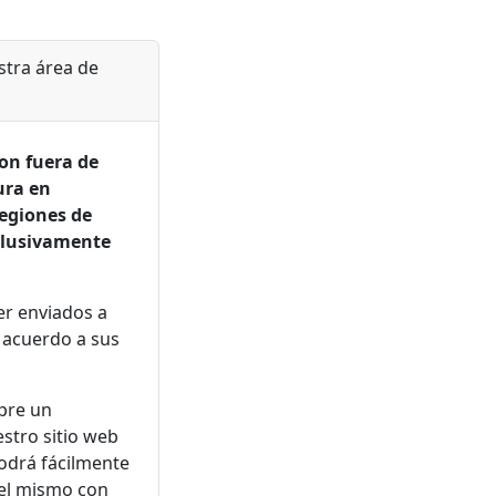
tra área de
on fuera de
ura en
regiones de
clusivamente
r enviados a
 acuerdo a sus
pre un
stro sitio web
podrá fácilmente
del mismo con