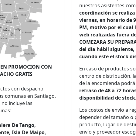
nuestros asistentes com
coordinación se realiza
viernes, en horario de 
PM, motivo por el cual
web realizadas fuera de
COMEZARA SU PREPAR
del día hábil siguiente,
cuando este el stock di
 EN PROMOCION CON
En caso de productos sol
ACHO GRATIS
centro de distribución, 
de la encomienda podrá
ctos con despacho
retraso de 48 a 72 horas
nas comunas en Santiago,
disponibilidad de stock
no incluye las
Los costos de envío a re
unas:
depender del tamaño o 
producto, lugar de dest
alera De Tango,
envío y proveedor escog
onte, Isla De Maipo,