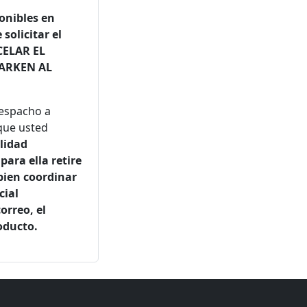
ponibles en
solicitar el
CELAR EL
TARKEN AL
despacho a
que usted
lidad
para ella retire
bien coordinar
cial
orreo, el
oducto.