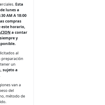
erciales.
Esta
 de lunes a
9:30 AM A 18:00
 las compras
 este horario,
ACION
a contar
 siempre y
sponible.
icitados al
la preparación
 tener un
, sujeto a
.
giones van a
peso del
ino, método de
ido.