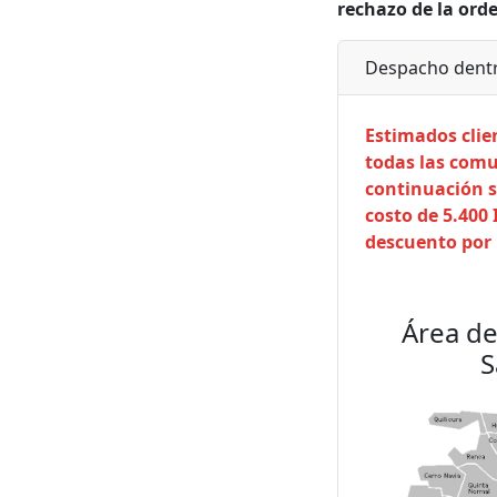
rechazo de la ord
Despacho dentr
Estimados cli
todas las com
continuación s
costo de 5.400 
descuento por 
Área de
S