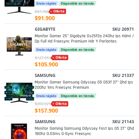
Envío rápido
Disponible en tienda
$97.766
Oferta
$91.900
GIGABYTE
SKU 20971
Monitor Gamer 25" Gigabyte Gs25f2a 240hz Ips Hdmi /
Dp Full Hd Freesync Premium Hdr Y Parlantes
Envío rápido
Disponible en tienda
$127.553
Oferta
$105.900
SAMSUNG
SKU 21337
Monitor Gamer Samsung Odyssey G5 G53f 27" Qhd Ips
200hz 1ms Freesync Premium
Envío rápido
Disponible en tienda
$202.021
Oferta
$157.900
SAMSUNG
SKU 21143
Monitor Gaming Samsung Odyssey Fast Ips G5 27" Qhd
180hz 0.03ms G-Sync Freesync