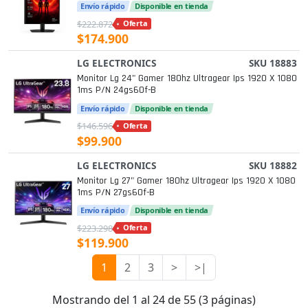
Envío rápido
Disponible en tienda
$222.872
Oferta
$174.900
LG ELECTRONICS
SKU 18883
Monitor Lg 24" Gamer 180hz Ultragear Ips 1920 X 1080
1ms P/n 24gs60f-B
Envío rápido
Disponible en tienda
$146.596
Oferta
$99.900
LG ELECTRONICS
SKU 18882
Monitor Lg 27" Gamer 180hz Ultragear Ips 1920 X 1080
1ms P/n 27gs60f-B
Envío rápido
Disponible en tienda
$223.298
Oferta
$119.900
1
2
3
>
>|
Mostrando del 1 al 24 de 55 (3 páginas)