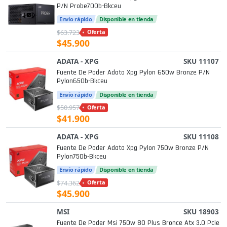
P/n Probe700b-Bkceu
Envío rápido
Disponible en tienda
$63.723
Oferta
$45.900
ADATA - XPG
SKU 11107
Fuente De Poder Adata Xpg Pylon 650w Bronze P/n
Pylon650b-Bkceu
Envío rápido
Disponible en tienda
$50.957
Oferta
$41.900
ADATA - XPG
SKU 11108
Fuente De Poder Adata Xpg Pylon 750w Bronze P/n
Pylon750b-Bkceu
Envío rápido
Disponible en tienda
$74.362
Oferta
$45.900
MSI
SKU 18903
Fuente De Poder Msi 750w 80 Plus Bronce Atx 3.0 Pcie