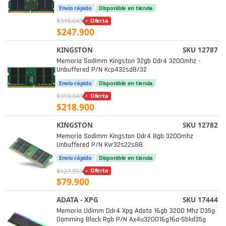
Envío rápido
Disponible en tienda
$319.043
Oferta
$247.900
KINGSTON
SKU 12787
Memoria Sodimm Kingston 32gb Ddr4 3200mhz -
Unbuffered P/n Kcp432sd8/32
Envío rápido
Disponible en tienda
$319.043
Oferta
$218.900
KINGSTON
SKU 12782
Memoria Sodimm Kingston Ddr4 8gb 3200mhz
Unbuffered P/n Kvr32s22s88
Envío rápido
Disponible en tienda
$127.553
Oferta
$79.900
ADATA - XPG
SKU 17444
Memoria Udimm Ddr4 Xpg Adata 16gb 3200 Mhz D35g
Gamming Black Rgb P/n Ax4u320016g16a-Sbkd35g