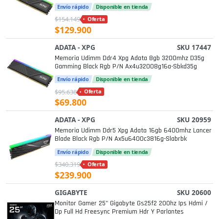
Envío rápido
Disponible en tienda
$154.149
Oferta
$129.900
ADATA - XPG
SKU 17447
Memoria Udimm Ddr4 Xpg Adata 8gb 3200mhz D35g
Gamming Black Rgb P/n Ax4u32008g16a-Sbkd35g
Envío rápido
Disponible en tienda
$95.638
Oferta
$69.800
ADATA - XPG
SKU 20959
Memoria Udimm Ddr5 Xpg Adata 16gb 6400mhz Lancer
Blade Black Rgb P/n Ax5u6400c3816g-Slabrbk
Envío rápido
Disponible en tienda
$340.319
Oferta
$239.900
GIGABYTE
SKU 20600
Monitor Gamer 25" Gigabyte Gs25f2 200hz Ips Hdmi /
Dp Full Hd Freesync Premium Hdr Y Parlantes