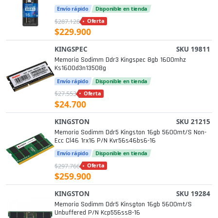
Envío rápido
Disponible en tienda
$287.128
Oferta
$229.900
KINGSPEC
SKU 19811
Memoria Sodimm Ddr3 Kingspec 8gb 1600mhz
Ks1600d3n13508g
Envío rápido
Disponible en tienda
$27.553
Oferta
$24.700
KINGSTON
SKU 21215
Memoria Sodimm Ddr5 Kingston 16gb 5600mt/s Non-
Ecc Cl46 1rx16 P/n Kvr56s46bs6-16
Envío rápido
Disponible en tienda
$297.766
Oferta
$259.900
KINGSTON
SKU 19284
Memoria Sodimm Ddr5 Kinsgton 16gb 5600mt/s
Unbuffered P/n Kcp556ss8-16