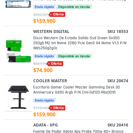
Envío rápido
Disponible en tienda
$202.021
Oferta
$159.900
WESTERN DIGITAL
SKU 18553
Disco Western De Estado Solido Ssd Green Sn350
250gb M2 Int Nvme 2280 Pcie Gen3 X4 Nvme V1.3 P/n
Wds250g2g0c
Envío rápido
Disponible en tienda
$84.574
Oferta
$74.900
COOLER MASTER
SKU 20674
Escritorio Gamer Cooler Master Gamming Desk 30
Anniversary Gd30 Argb P/n Cmi-Gd120-Rba30th
Envío rápido
$319.043
Oferta
$159.900
ADATA - XPG
SKU 20416
Fuente De Poder Adata Xpg Probe 700w 80+ Bronce