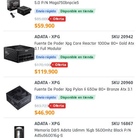
5.0 P/n Maga750bnpcie5
Envío rápido
Disponible en tienda
$85.000
Oferta
$59.900
ADATA - XPG
SKU 20942
Fuente De Poder Xpg Core Reactor 1000w 80+ Gold Atx
3.1 Full Modular
Envío rápido
Disponible en tienda
$170.106
Oferta
$119.900
ADATA - XPG
SKU 20960
Fuente De Poder Xpg Pylon Ii 650w 80+ Bronze Atx 3.1
Envío rápido
Disponible en tienda
$63.723
Oferta
$46.900
ADATA - XPG
SKU 16867
Memoria Ddr5 Adata Udimm 16gb 5600mhz Black P/n
Ad5u560016g-S