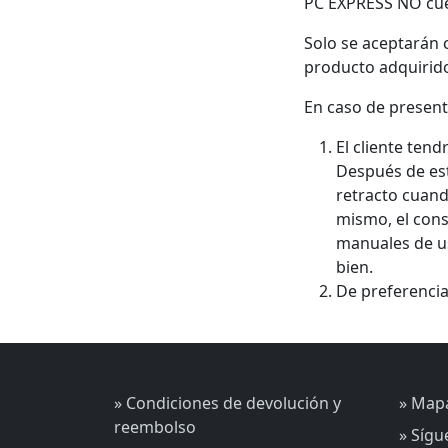
PC EXPRESS NO cuen
Solo se aceptarán 
producto adquirido
En caso de present
El cliente tend
Después de este
retracto cuand
mismo, el cons
manuales de us
bien.
De preferencia
» Condiciones de devolución y
» Mapa
reembolso
» Síg