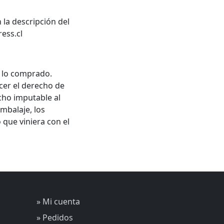
 la descripción del
ess.cl
 y lo comprado.
rcer el derecho de
cho imputable al
mbalaje, los
 que viniera con el
» Mi cuenta
» Pedidos