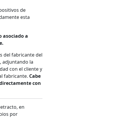
positivos de
adamente esta
o asociado a
e.
s del fabricante del
s, adjuntando la
ad con el cliente y
al fabricante.
Cabe
a directamente con
etracto, en
mbios por