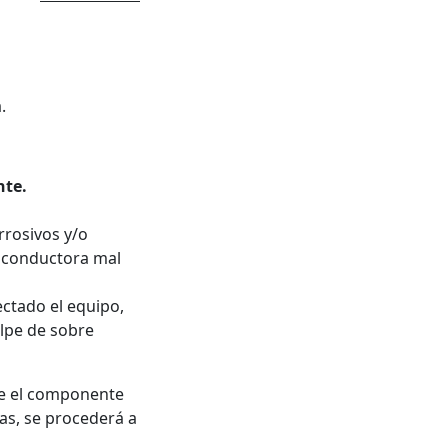
.
nte.
rrosivos y/o
a conductora mal
ectado el equipo,
olpe de sobre
ue el componente
as, se procederá a