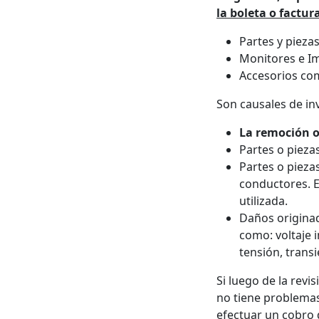
la boleta o factu
Partes y pieza
Monitores e Im
Accesorios com
Son causales de inv
La remoción o
Partes o pieza
Partes o pieza
conductores. E
utilizada.
Daños originad
como: voltaje 
tensión, transi
Si luego de la rev
no tiene problemas
efectuar un cobro d