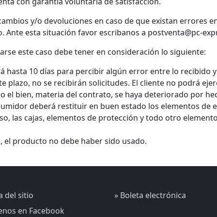
ta con garantía voluntaria de satisfacción.
cambios y/o devoluciones en caso de que existan errores en
. Ante esta situación favor escribanos a postventa@pc-expr
arse este caso debe tener en consideración lo siguiente:
rá hasta 10 días para percibir algún error entre lo recibido
 plazo, no se recibirán solicitudes. El cliente no podrá eje
o el bien, materia del contrato, se haya deteriorado por he
umidor deberá restituir en buen estado los elementos de e
o, las cajas, elementos de protección y todo otro elemento
, el producto no debe haber sido usado.
 del sitio
» Boleta electrónica
uenos en Facebook