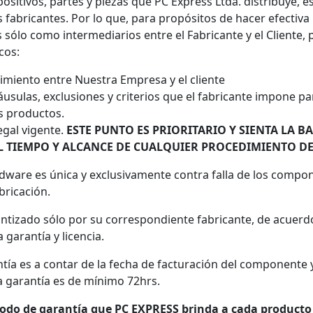
ositivos, partes y piezas que PC Express Ltda. distribuye, 
 fabricantes. Por lo que, para propósitos de hacer efectiva 
sólo como intermediarios entre el Fabricante y el Cliente, p
cos:
imiento entre Nuestra Empresa y el cliente
usulas, exclusiones y criterios que el fabricante impone par
s productos.
egal vigente.
ESTE PUNTO ES PRIORITARIO Y SIENTA LA B
EL TIEMPO Y ALCANCE DE CUALQUIER PROCEDIMIENTO D
rdware es única y exclusivamente contra falla de los compo
bricación.
antizado sólo por su correspondiente fabricante, de acuerd
 garantía y licencia.
ntía es a contar de la fecha de facturación del componente 
 garantía es de mínimo 72hrs.
riodo de garantía que PC EXPRESS brinda a cada producto