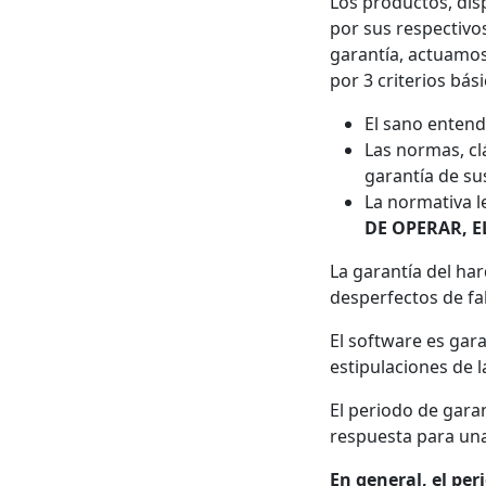
Los productos, disp
por sus respectivos
garantía, actuamos 
por 3 criterios bási
El sano entend
Las normas, clá
garantía de su
La normativa l
DE OPERAR, 
La garantía del ha
desperfectos de fa
El software es gar
estipulaciones de la
El periodo de gara
respuesta para una
En general, el pe