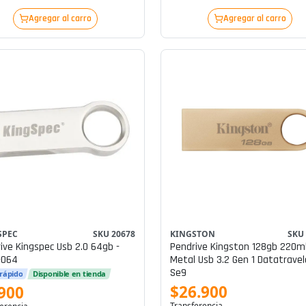
Agregar al carro
Agregar al carro
SPEC
SKU 20678
KINGSTON
SKU
ive Kingspec Usb 2.0 64gb -
Pendrive Kingston 128gb 220m
-064
Metal Usb 3.2 Gen 1 Datatravel
Se9
 rápido
Disponible en tienda
$26.900
900
Transferencia