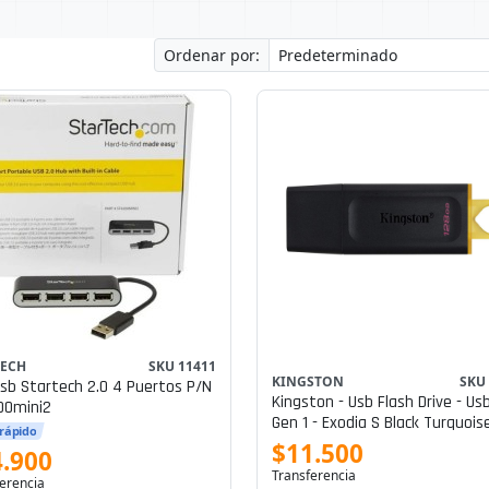
Ordenar por:
TECH
SKU 11411
KINGSTON
SKU
artech 2.0 4 Puertos P/n
Kingston - Usb Flash Drive - Usb
00mini2
Gen 1 - Exodia S Black Turquois
 rápido
$11.500
.900
Transferencia
erencia