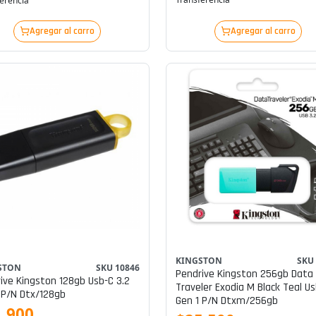
erencia
Agregar al carro
Agregar al carro
KINGSTON
SKU
STON
SKU 10846
Pendrive Kingston 256gb Data
ive Kingston 128gb Usb-C 3.2
Traveler Exodia M Black Teal Us
 P/n Dtx/128gb
Gen 1 P/n Dtxm/256gb
.900