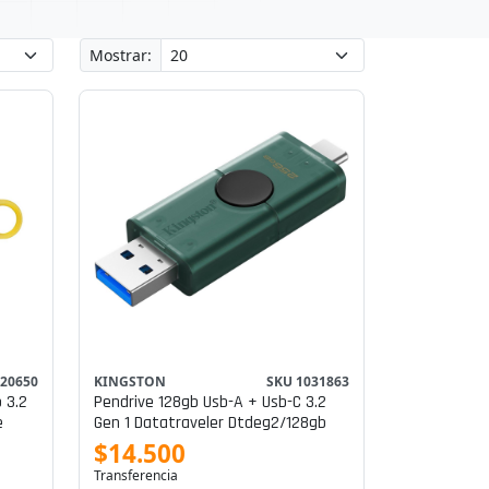
Mostrar:
 20650
KINGSTON
SKU 1031863
 3.2
Pendrive 128gb Usb-A + Usb-C 3.2
e
Gen 1 Datatraveler Dtdeg2/128gb
$14.500
Transferencia