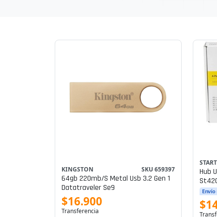
STAR
KINGSTON
SKU 659397
Hub Usb St
64gb 220mb/s Metal Usb 3.2 Gen 1
St42
Datatraveler Se9
Envío
$16.900
$14
Transferencia
Transf