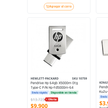
Agregar al carro
HEWLETT-PACKARD
SKU 10759
Pendrive Hp 64gb X5000m Otg
KING
Pendr
Type-C P/n Hp-Fd5000m-64
Ku2u
Envío rápido
Disponible en tienda
Envío
$13.723
Oferta
$3.
$9.900