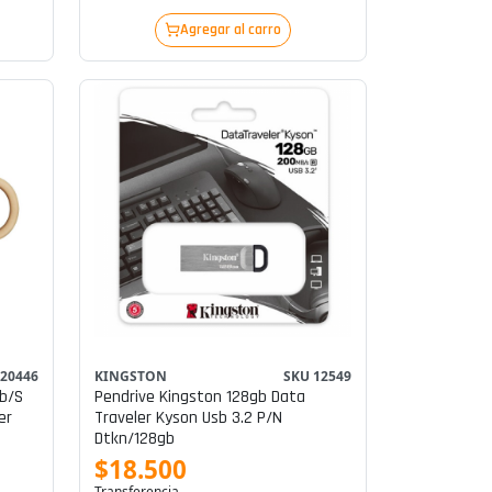
Agregar al carro
 20446
KINGSTON
SKU 12549
b/s
Pendrive Kingston 128gb Data
er
Traveler Kyson Usb 3.2 P/n
Dtkn/128gb
$18.500
Transferencia