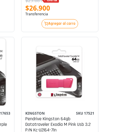
$29.681
$26.900
Transferencia
Agregar al carro
 17653
KINGSTON
SKU 17521
Pendrive Kingston 64gb
rple
Datatraveler Exodia M Pink Usb 3.2
P/n Kc-U2l64-7ln