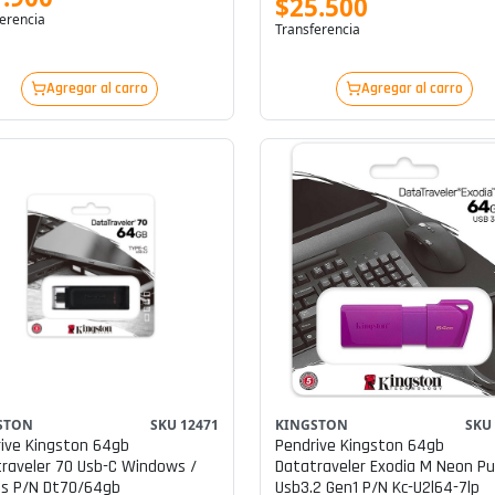
$25.500
erencia
Transferencia
Agregar al carro
Agregar al carro
STON
SKU 12471
KINGSTON
SKU
ive Kingston 64gb
Pendrive Kingston 64gb
raveler 70 Usb-C Windows /
Datatraveler Exodia M Neon Pu
Os P/n Dt70/64gb
Usb3.2 Gen1 P/n Kc-U2l64-7lp