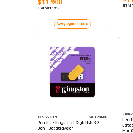
$11.900
Transf
Transferencia
Agregar al carro
KING
KINGSTON
SKU 20606
Pendr
Pendrive Kingston 512gb Usb 3.2
Datat
Gen 1 Datatraveler
Mac 