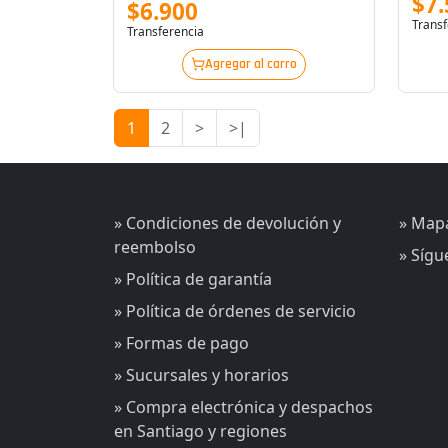
$7.
$6.900
Transf
Transferencia
Agregar al carro
1
2
>
>|
» Condiciones de devolución y
» Mapa
reembolso
» Síg
» Política de garantía
» Política de órdenes de servicio
» Formas de pago
» Sucursales y horarios
» Compra electrónica y despachos
en Santiago y regiones