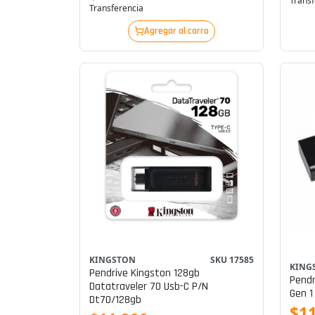
Transf
Transferencia
Agregar al carro
KINGSTON
SKU 17585
KING
Pendrive Kingston 128gb
Pendr
Datatraveler 70 Usb-C P/n
Gen 1
Dt70/128gb
$11