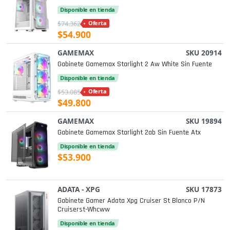
Disponible en tienda
$74.362
Oferta
$54.900
GAMEMAX
SKU 20914
Gabinete Gamemax Starlight 2 Aw White Sin Fuente
Disponible en tienda
$53.085
Oferta
$49.800
GAMEMAX
SKU 19894
Gabinete Gamemax Starlight 2ab Sin Fuente Atx
Disponible en tienda
$53.900
ADATA - XPG
SKU 17873
Gabinete Gamer Adata Xpg Cruiser St Blanco P/n
Cruiserst-Whcww
Disponible en tienda