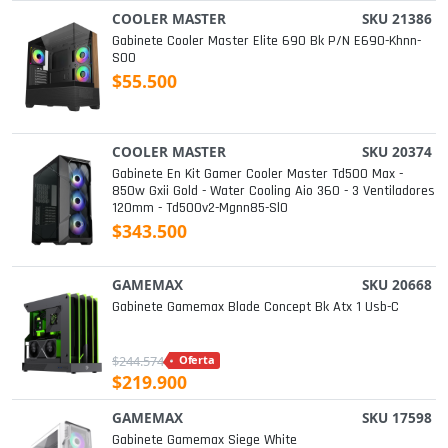
COOLER MASTER
SKU 21386
Gabinete Cooler Master Elite 690 Bk P/n E690-Khnn-
S00
$55.500
COOLER MASTER
SKU 20374
Gabinete En Kit Gamer Cooler Master Td500 Max -
850w Gxii Gold - Water Cooling Aio 360 - 3 Ventiladores
120mm - Td500v2-Mgnn85-Sl0
$343.500
GAMEMAX
SKU 20668
Gabinete Gamemax Blade Concept Bk Atx 1 Usb-C
$244.574
Oferta
$219.900
GAMEMAX
SKU 17598
Gabinete Gamemax Siege White