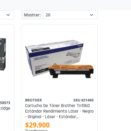
Mostrar:
BROTHER
SKU 651480
658973
Cartucho De Tóner Brother Tn1060
ridge
Estándar Rendimiento Láser - Negro
- Original - Láser - Estándar
Rendimiento
$29.900
Transferencia