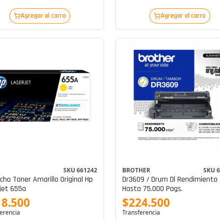
Agregar al carro
Agregar al carro
SKU 661242
BROTHER
SKU 
cho Toner Amarillo Original Hp
Dr3609 / Drum Dl Rendimiento
jet 655a
Hasta 75.000 Pags.
18.500
$224.500
erencia
Transferencia