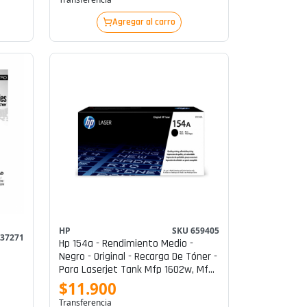
Agregar al carro
HP
SKU 659405
637271
Hp 154a - Rendimiento Medio -
Negro - Original - Recarga De Tóner -
Para Laserjet Tank Mfp 1602w, Mfp
1604w, Mfp 2602dn, Mfp 2604sdw,
$11.900
Mfp 2606dn, Mfp 2606sdw
Transferencia