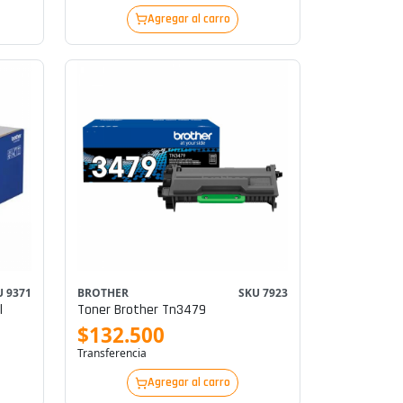
Agregar al carro
U 9371
BROTHER
SKU 7923
l
Toner Brother Tn3479
$132.500
Transferencia
Agregar al carro