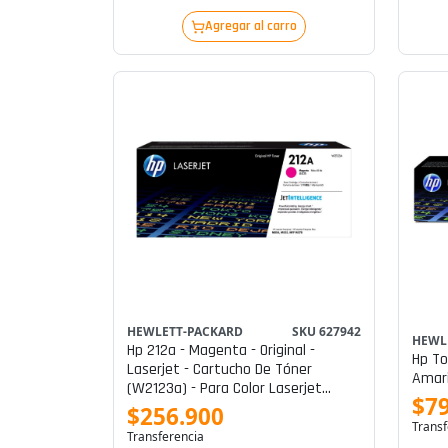
Agregar al carro
HEWLETT-PACKARD
SKU 627942
HEWL
Hp 212a - Magenta - Original -
Hp To
Laserjet - Cartucho De Tóner
Amari
(w2123a) - Para Color Laserjet
$79
Enterprise Mfp M578; Laserjet
$256.900
Enterprise Flow Mfp M578
Transf
Transferencia