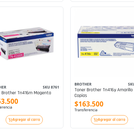
BROTHER
SK
HER
SKU 8761
Toner Brother Tn416y Amarillo
r Brother Tn416m Magenta
Copias
63.500
$163.500
erencia
Transferencia
Agregar al carro
Agregar al carro