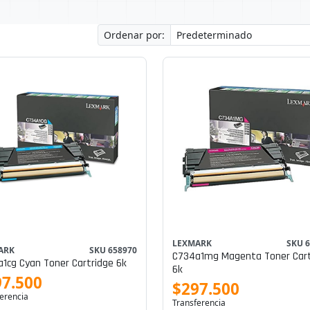
Ordenar por:
LEXMARK
SKU 
ARK
SKU 658970
C734a1mg Magenta Toner Cart
1cg Cyan Toner Cartridge 6k
6k
97.500
$297.500
erencia
Transferencia