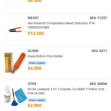
$8.500
NEXXT
SKU 11237
Herramienta Crimpeadora Nexxt Solutions P/n
798302031982
$13.500
ULINK
SKU 4311
Impactadora Para Redes
Envío rápido
$4.900
UTEK
SKU 20694
Kit De Limpieza 3 En 1 (liquido, Escobilla Y Paño) Ustk
P/n Ut-Clkit
Envío rápido
$2.900