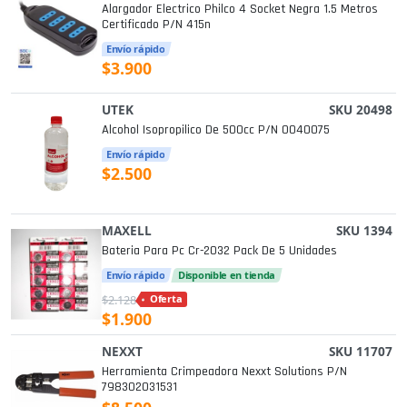
Alargador Electrico Philco 4 Socket Negra 1.5 Metros
Certificado P/n 415n
Envío rápido
$3.900
UTEK
SKU 20498
Alcohol Isopropilico De 500cc P/n 0040075
Envío rápido
$2.500
MAXELL
SKU 1394
Bateria Para Pc Cr-2032 Pack De 5 Unidades
Envío rápido
Disponible en tienda
$2.128
Oferta
$1.900
NEXXT
SKU 11707
Herramienta Crimpeadora Nexxt Solutions P/n
798302031531