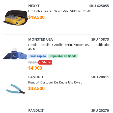
NEXXT
SKU 625055
Lan Cable Tester Nexxt P/n 798302031548
$19.500
MONSTER USA
SKU 15873
Limpia Pantalla Y Antibacterial Monter Usa - Dosificador
45 Ml
Envío rápido
Disponible en tienda
$3.191
Oferta
$4.900
PANDUIT
SKU 20811
Panduit Cortador De Cable Utp Cwst
$33.500
PANDUIT
SKU 20276