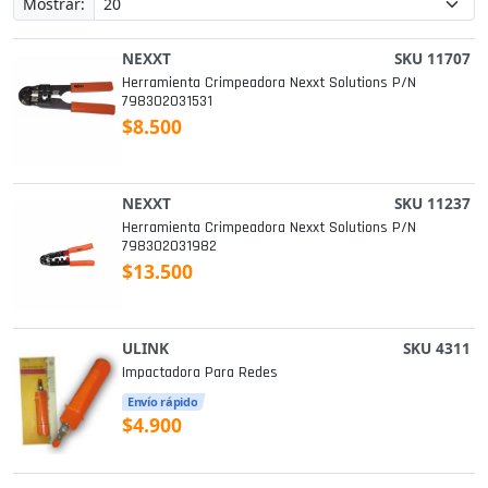
Mostrar:
NEXXT
SKU 11707
Herramienta Crimpeadora Nexxt Solutions P/n
798302031531
$8.500
NEXXT
SKU 11237
Herramienta Crimpeadora Nexxt Solutions P/n
798302031982
$13.500
ULINK
SKU 4311
Impactadora Para Redes
Envío rápido
$4.900